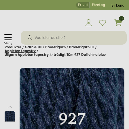
Privat
Företag
Bli kund
0
Meny
Produkter
/
Garn & ull
/
Broderigarn
/
Broderigarn ull
/
Appleton tapestry
/
Ullgarn Appleton tapestry 4-trådigt 10m 927 Dull china blue