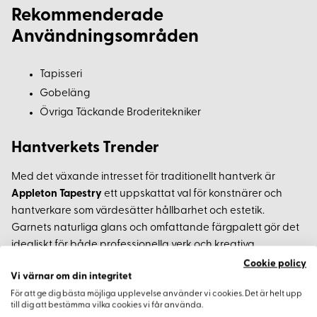
Rekommenderade
Användningsområden
Tapisseri
Gobeläng
Övriga Täckande Broderitekniker
Hantverkets Trender
Med det växande intresset för traditionellt hantverk är
Appleton Tapestry
ett uppskattat val för konstnärer och
hantverkare som värdesätter hållbarhet och estetik.
Garnets naturliga glans och omfattande färgpalett gör det
idealiskt för både professionella verk och kreativa
hobbyprojekt.
Cookie policy
Vi värnar om din integritet
Varför Välja Appleton Tapestry?
För att ge dig bästa möjliga upplevelse använder vi cookies. Det är helt upp
till dig att bestämma vilka cookies vi får använda.