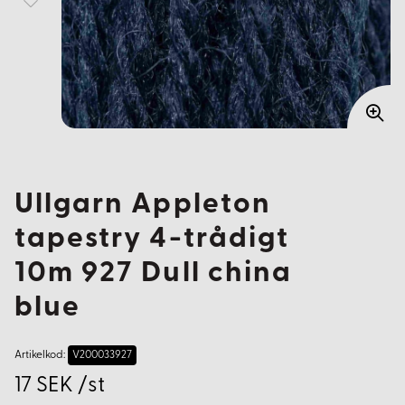
Ullgarn Appleton
tapestry 4-trådigt
10m 927 Dull china
blue
Artikelkod:
V200033927
17 SEK /st