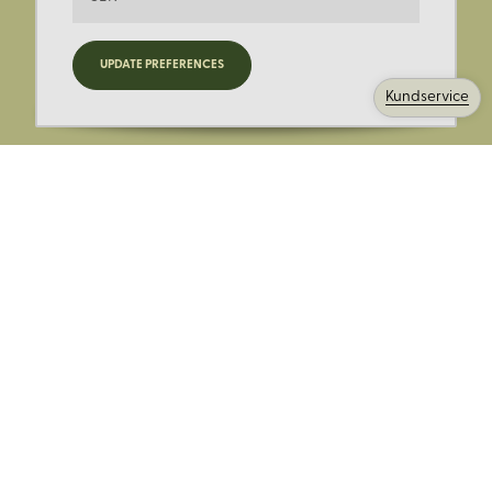
Registrera dig för nyheter,
UPDATE PREFERENCES
kampanjer och mer.
Kundservice
Ange din E-post:
Registrera mig på Korps.se nyhetsbrev för att få erbjudanden,
nyheter och information. Genom att registrera dig för att ta emot
e-postmeddelanden från Korps godkänner du vår
integritetspolicy
. Vi behandlar din information ansvarsfullt.
Avsluta prenumerationen när som helst.