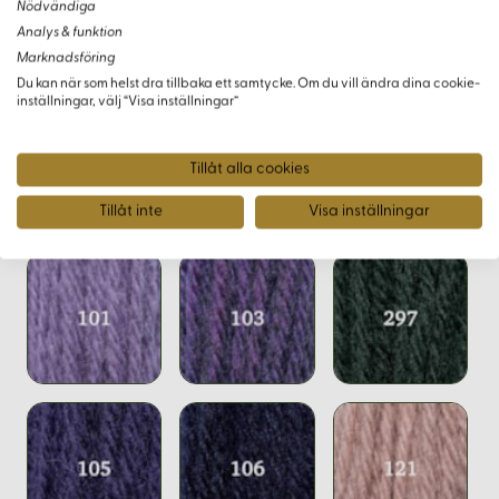
Nödvändiga
Välj Appleton Tapestry för att kombinera arv och innovation i
Analys & funktion
dina konstprojekt. Detta garn garanterar att varje projekt är
Marknadsföring
både hållbart och visuellt imponerande, vilket är perfekt för
Du kan när som helst dra tillbaka ett samtycke. Om du vill ändra dina cookie-
den som vill nå nya kreativa höjder.
inställningar, välj “Visa inställningar”
Tillåt alla cookies
Varianter
Tillåt inte
Visa inställningar