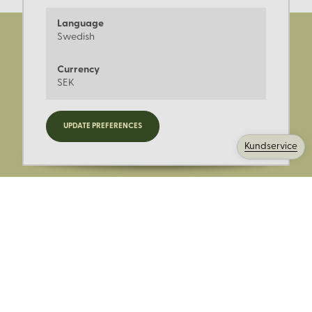
Language
Swedish
Currency
SEK
Registrera dig för nyheter,
UPDATE PREFERENCES
kampanjer och mer.
Kundservice
Ange din E-post: