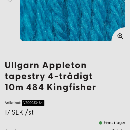
Ullgarn Appleton
tapestry 4-trådigt
10m 484 Kingfisher
Artikelkod:
V200033484
17 SEK /st
Finns i lager