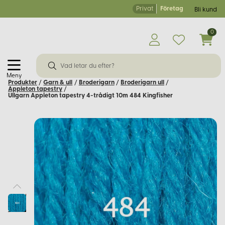
Privat
Företag
Bli kund
0
Meny
Produkter
/
Garn & ull
/
Broderigarn
/
Broderigarn ull
/
Appleton tapestry
/
Ullgarn Appleton tapestry 4-trådigt 10m 484 Kingfisher