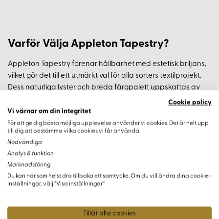
Varför Välja Appleton Tapestry?
Appleton Tapestry förenar hållbarhet med estetisk briljans,
vilket gör det till ett utmärkt val för alla sorters textilprojekt.
Dess naturliga lyster och breda färgpalett uppskattas av
konstnärer och hobbysyare världen över.
Cookie policy
Vi värnar om din integritet
För att ge dig bästa möjliga upplevelse använder vi cookies. Det är helt upp
till dig att bestämma vilka cookies vi får använda.
Nödvändiga
Varianter
Analys & funktion
Marknadsföring
Du kan när som helst dra tillbaka ett samtycke. Om du vill ändra dina cookie-
inställningar, välj “Visa inställningar”
Tillåt alla cookies