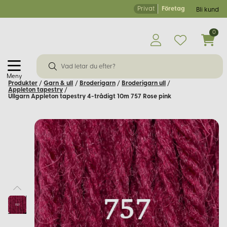
Privat
Företag
Bli kund
0
Meny
Produkter
/
Garn & ull
/
Broderigarn
/
Broderigarn ull
/
Appleton tapestry
/
Ullgarn Appleton tapestry 4-trådigt 10m 757 Rose pink