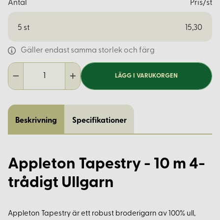
Antal
Pris/st
5
st
15,30
Gäller endast samma storlek och färg
LÄGG I VARUKORGEN
Beskrivning
Specifikationer
Appleton Tapestry - 10 m 4-
trådigt Ullgarn
Appleton Tapestry är ett robust broderigarn av 100% ull,