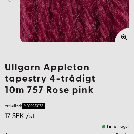
Ullgarn Appleton
tapestry 4-trådigt
10m 757 Rose pink
Artikelkod:
V200033757
17 SEK /st
Finns i lager