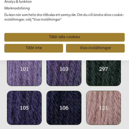
Analys & funktion
idealiskt för skapare som strävar efter att väva
Marknadsföring
exceptionella, hållbara konstverk.
Du kan när som helst dra tillbaka ett samtycke. Om du vill ändra dina cookie-
inställningar, välj “Visa inställningar”
Tillåt alla cookies
Varianter
Tillåt inte
Visa inställningar