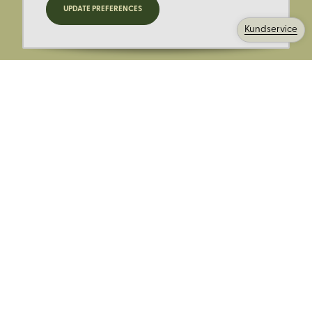
UPDATE PREFERENCES
kampanjer och mer.
Kundservice
Ange din E-post:
Registrera mig på Korps.se nyhetsbrev för att få erbjudanden,
nyheter och information. Genom att registrera dig för att ta emot
e-postmeddelanden från Korps godkänner du vår
integritetspolicy
. Vi behandlar din information ansvarsfullt.
Avsluta prenumerationen när som helst.
Skicka