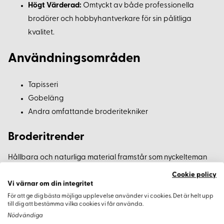
Högt Värderad:
Omtyckt av både professionella
brodörer och hobbyhantverkare för sin pålitliga
kvalitet.
Användningsområden
Tapisseri
Gobeläng
Andra omfattande broderitekniker
Broderitrender
Hållbara och naturliga material framstår som nyckelteman
inom hantverksvärlden. Appleton Tapestry garn, med sin
Cookie policy
fullständiga ullkomposition, är en korrekt återspegling av
Vi värnar om din integritet
dessa trender genom att erbjuda både estetiskt tilltalande
För att ge dig bästa möjliga upplevelse använder vi cookies. Det är helt upp
till dig att bestämma vilka cookies vi får använda.
resultat och miljömedvetna alternativ. Det omfattande
Nödvändiga
färgurvalet och den beprövade kvaliteten gör garnet