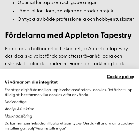
Optimal för tapisseri och gobelängar
Lämpligt för stora, detaljerade broderiprojekt
Omtyckt av både professionella och hobbyentusiaster
Fördelarna med Appleton Tapestry
Känd för sin hållbarhet och skönhet, är Appleton Tapestry
det idealiska valet för de som eftersträvar hållbara och
estetiskt tilltalande broderier. Garnet är starkt nog för de
mest kreativa och krävande projekten.
Cookie policy
Vi värnar om din integritet
För att ge dig bästa möjliga upplevelse använder vi cookies. Det är helt upp
till dig att bestämma vilka cookies vi får använda.
Nödvändiga
Analys & funktion
Marknadsföring
Varianter
Du kan när som helst dra tillbaka ett samtycke. Om du vill ändra dina cookie-
inställningar, välj “Visa inställningar”