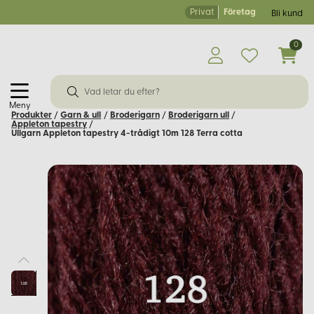
Privat
Företag
Bli kund
0
Meny
Produkter
/
Garn & ull
/
Broderigarn
/
Broderigarn ull
/
Appleton tapestry
/
Ullgarn Appleton tapestry 4-trådigt 10m 128 Terra cotta