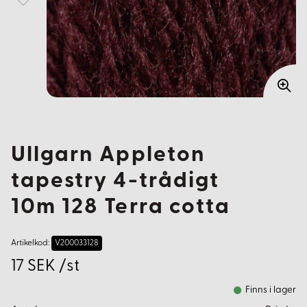
Ullgarn Appleton
tapestry 4-trådigt
10m 128 Terra cotta
Artikelkod:
V200033128
17 SEK /st
Finns i lager