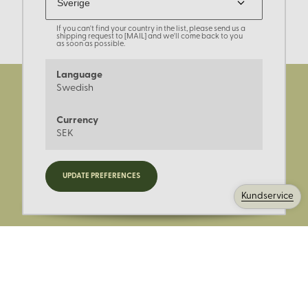
If you can't find your country in the list, please send us a
shipping request to [MAIL] and we'll come back to you
as soon as possible.
Language
Swedish
Currency
SEK
Registrera dig för nyheter,
UPDATE PREFERENCES
kampanjer och mer.
Kundservice
Ange din E-post: