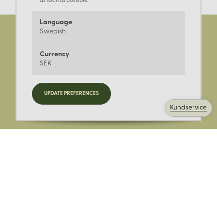
as soon as possible.
Language
Swedish
Currency
SEK
Registrera dig för nyheter,
UPDATE PREFERENCES
kampanjer och mer.
Kundservice
Ange din E-post: