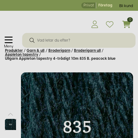
Privat
Företag
Bli kund
0
Meny
Produkter
/
Garn & ull
/
Broderigarn
/
Broderigarn ull
/
Appleton tapestry
/
Ullgarn Appleton tapestry 4-trådigt 10m 835 B. peacock blue