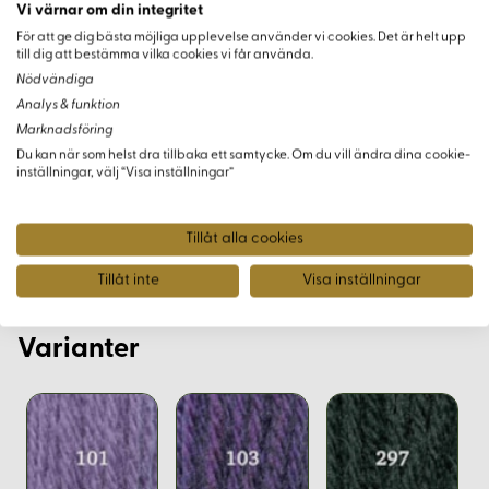
Vi värnar om din integritet
inredningsdetaljer
För att ge dig bästa möjliga upplevelse använder vi cookies. Det är helt upp
Samtida och traditionella broderiprojekt
till dig att bestämma vilka cookies vi får använda.
Nödvändiga
Avslutning
Analys & funktion
Marknadsföring
Appleton Tapestry står som en symbol för kvalitet och
Du kan när som helst dra tillbaka ett samtycke. Om du vill ändra dina cookie-
inställningar, välj “Visa inställningar”
kreativ frihet. Oavsett om du är en erfaren konstnär eller en
passionerad amatör, erbjuder detta garn möjligheten att
skapa unika och bestående mästerverk inom broderi.
Tillåt alla cookies
Tillåt inte
Visa inställningar
Varianter