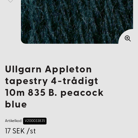
Ullgarn Appleton
tapestry 4-trådigt
10m 835 B. peacock
blue
Artikelkod:
V200033835
17 SEK /st