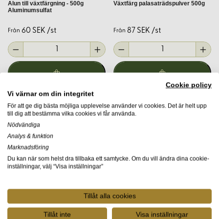
Alun till växtfärgning - 500g
Växtfärg palasaträdspulver 500g
Aluminumsulfat
Vilka tyger lämpar sig bäst för
växtfärgning?
60 SEK /st
87 SEK /st
Från
Från
Naturmaterial som bomull, lin, ull och silke absorberar
växtfärger bäst. Syntetiska material är svårare att färga
med naturliga färgämnen.
Cookie policy
Vi värnar om din integritet
Behöver jag betmedel för alla typer
För att ge dig bästa möjliga upplevelse använder vi cookies. Det är helt upp
av växtfärgning?
till dig att bestämma vilka cookies vi får använda.
Nödvändiga
Analys & funktion
Ja, betmedel förbättrar färgupptagningen och
Marknadsföring
hållbarheten. Vissa färgämnen, som indigo, kräver dock
Du kan när som helst dra tillbaka ett samtycke. Om du vill ändra dina cookie-
speciella metoder istället för traditionell betning.
inställningar, välj “Visa inställningar”
Hur kan jag skapa olika nyanser
Tillåt alla cookies
med samma växt?
Tillåt inte
Visa inställningar