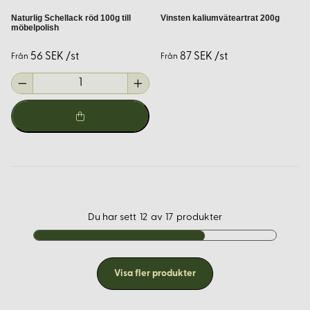
Naturlig Schellack röd 100g till
Vinsten kaliumväteartrat 200g
möbelpolish
56 SEK /st
87 SEK /st
Från
Från
Du har sett
12
av
17
produkter
Visa fler produkter