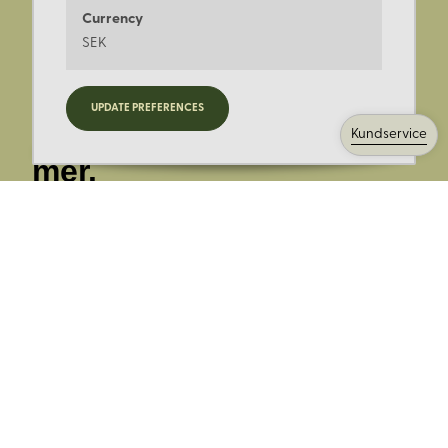
Currency
SEK
Registrera dig för
UPDATE PREFERENCES
nyheter, kampanjer och
Kundservice
mer.
Ange din E-post:
Registrera mig på Korps.se nyhetsbrev för att få erbjudanden,