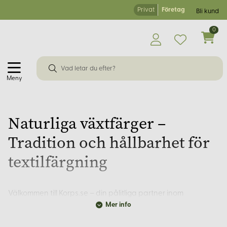
Privat
Företag
Bli kund
0
Meny
Naturliga växtfärger –
Tradition och hållbarhet för
textilfärgning
Välkommen till Korps.se – din pålitliga partner inom
Mer info
naturmaterial och hantverk sedan 2001. Med över 30 års
erfarenhet av tyger i naturmaterial erbjuder vi ett noggrant