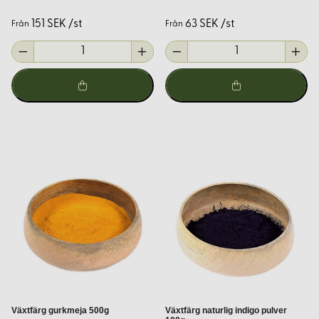
Grön:
Kombination av blått och gult, exempelvis indigo
151 SEK /st
63 SEK /st
Från
Från
överfärgat med björklöv.
Brun:
Valnötsskal, ekbark.
Genom att experimentera med olika växter och
betningsmetoder kan du skapa unika färgnyanser och
effekter på dina textilier.
Betmedel – Nyckeln till hållbara
färger
Betning är processen där man förbehandlar textilier för att
förbättra färgupptagningen och färgäktheten. Vanliga
betmedel inkluderar:
Alun:
Ett milt och effektivt betmedel som används för att
fixera färgämnen.
Växtfärg gurkmeja 500g
Växtfärg naturlig indigo pulver