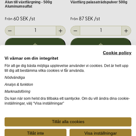
Alun till växtfärgning - 500g
Växtfärg palasaträdspulver 500g
På Korps.se erbjuder vi ett brett utbud av produkter för
Aluminumsulfat
växtfärgning:
60 SEK /st
87 SEK /st
Från
Från
Betmedel:
Alun, vinsten, järnvitriol.
Färgämnen:
Indigo, krapp, valnötsskal.
Litteratur:
Handböcker och guider för både nybörjare och
erfarna färgare.
Cookie policy
Vi värnar om din integritet
Varje produkt är noggrant utvald för att säkerställa högsta
För att ge dig bästa möjliga upplevelse använder vi cookies. Det är helt upp
till dig att bestämma vilka cookies vi får använda.
kvalitet och användarvänlighet.
Nödvändiga
Analys & funktion
Expertråd från Korps.se
Marknadsföring
Du kan när som helst dra tillbaka ett samtycke. Om du vill ändra dina cookie-
Med vår långa erfarenhet inom tyger och naturmaterial är vi
inställningar, välj “Visa inställningar”
stolta över att kunna erbjuda rådgivning och support för ditt
växtfärgningsprojekt. Oavsett om du är nybörjare eller
Tillåt alla cookies
erfaren hantverkare finns vi här för att hjälpa dig att välja
rätt verktyg och material. Kontakta oss gärna för personlig
Tillåt inte
Visa inställningar