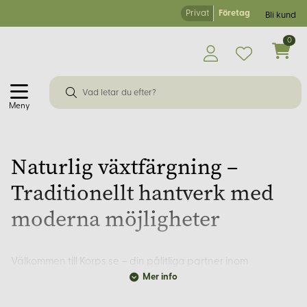
Privat
Företag
Bli kund
0
Meny
Naturlig växtfärgning –
Traditionellt hantverk med
moderna möjligheter
Välkommen till Korps.se – din pålitliga partner inom
Mer info
naturmaterial och hantverk sedan 2001. Med över 30 års
erfarenhet av tyger i naturmaterial erbjuder vi ett noggrant