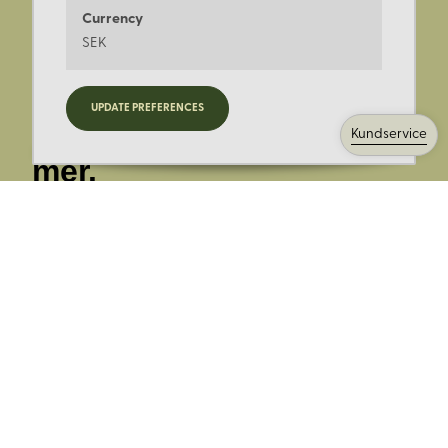
Currency
SEK
Registrera dig för
UPDATE PREFERENCES
nyheter, kampanjer och
Kundservice
mer.
Ange din E-post:
Registrera mig på Korps.se nyhetsbrev för att få erbjudanden,