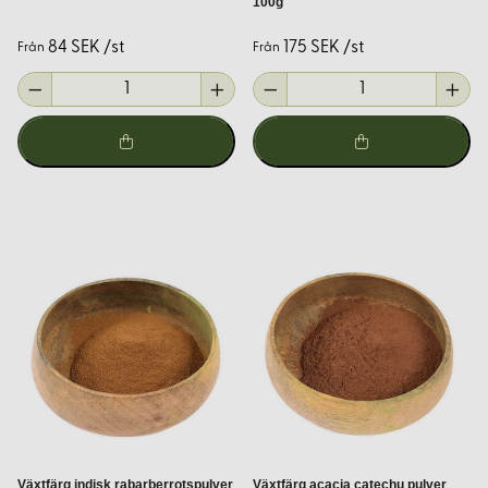
100g
Vinsten:
Används tillsammans med alun för att förbättra
färgupptagningen.
84 SEK /st
175 SEK /st
Från
Från
Järnvitriol:
Ger mörkare nyanser och används för att
modifiera färger.
Att välja rätt betmedel är avgörande för att uppnå önskade
färgresultat och hållbarhet.
Indigofärgning – En djupblå
tradition
Indigo är ett av de mest kända naturliga färgämnena, känt
för sina djupa blå nyanser. Processen involverar en speciell
jäsningsmetod där indigopigmentet extraheras från växter
som vejde eller japansk indigo. Efter att tyget doppats i
indigobadet och exponeras för luft sker en kemisk reaktion
som ger den karakteristiska blå färgen.
Växtfärg indisk rabarberrotspulver
Växtfärg acacia catechu pulver