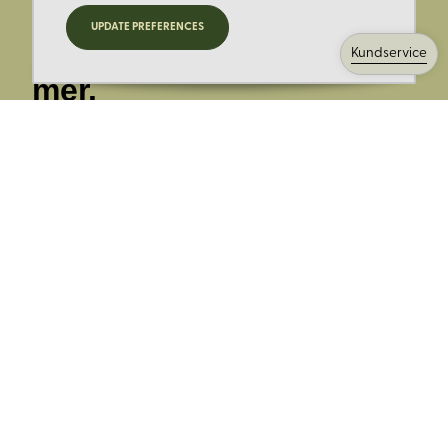
Registrera dig för
UPDATE PREFERENCES
nyheter, kampanjer och
Kundservice
mer.
Ange din E-post:
Registrera mig på Korps.se nyhetsbrev för att få erbjudanden,
nyheter och information. Genom att registrera dig för att ta emot
e-postmeddelanden från Korps godkänner du vår
integritetspolicy
. Vi behandlar din information ansvarsfullt.
Avsluta prenumerationen när som helst.