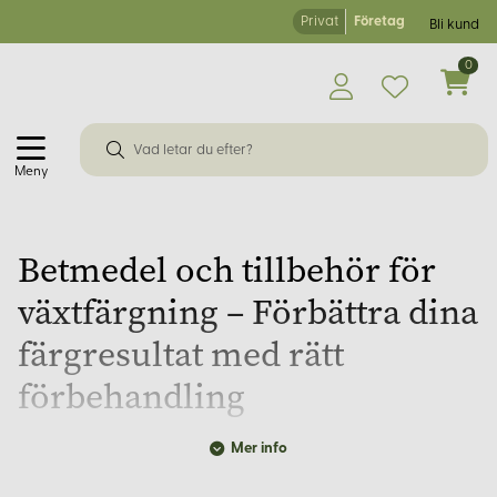
Privat
Företag
Bli kund
0
Meny
Betmedel och tillbehör för
växtfärgning – Förbättra dina
färgresultat med rätt
förbehandling
Mer info
Välkommen till Korps.se – din pålitliga partner inom
naturmaterial och hantverk sedan 2001. Med över 30 års