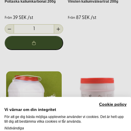
Pottaska kaliumkarbonat 200g
Vinsten kaliumväteartrat 200g
Natriumhydrosulfit:
Används som reduktionsmedel vid
färgning med indigo. Det hjälper till att lösa upp
39 SEK /st
87 SEK /st
Från
Från
indigofärgen så att den kan binda till fibrerna.
Hur använder man betmedel
vid växtfärgning?
För att uppnå bästa resultat vid växtfärgning, följ dessa
steg:
Förbered betbadet:
Lös upp betmedlet i varmt vatten
enligt rekommenderad dosering. Till exempel, för alun,
använd cirka 20 gram per 100 gram textilmaterial.
Betning:
Lägg det förtvättade och fuktiga textilmaterialet i
Cookie policy
Vi värnar om din integritet
betbadet. Värm upp till cirka 90°C och håll denna
För att ge dig bästa möjliga upplevelse använder vi cookies. Det är helt upp
temperatur i en timme. Rör om försiktigt för att säkerställa
till dig att bestämma vilka cookies vi får använda.
jämn betning.
Nödvändiga