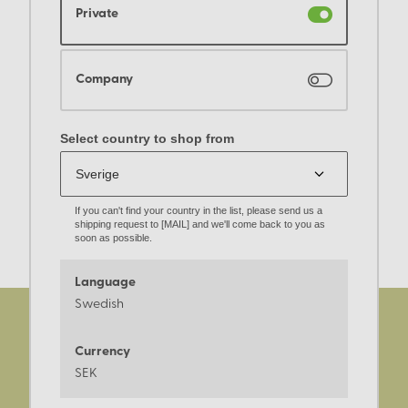
Private
efterbehandling kan du få olika nyanser från samma växt.
Till exempel kan järnsulfat ge mörkare toner.
Är växtfärgning miljövänligt?
Company
Ja, växtfärgning använder naturliga och biologiskt
Select country to shop from
nedbrytbara material, vilket gör det till ett miljövänligt
alternativ till syntetiska färger.
If you can't find your country in the list, please send us a
shipping request to [MAIL] and we'll come back to you as
soon as possible.
Language
Swedish
Currency
SEK