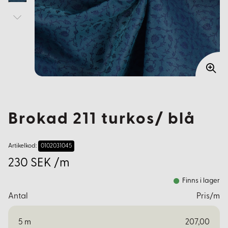
Brokad 211 turkos/ blå
Artikelkod:
0102031045
230 SEK /m
Finns i lager
Antal
Pris/m
5
m
207,00