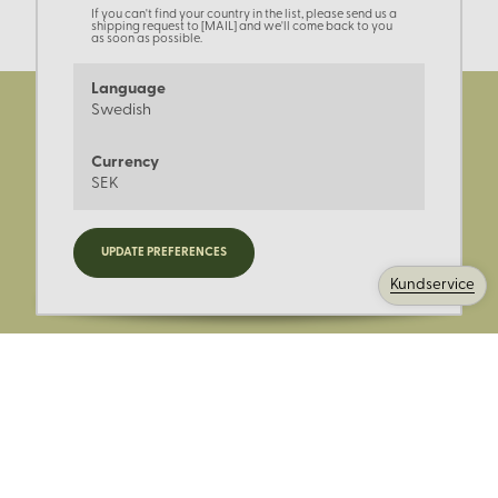
If you can't find your country in the list, please send us a
shipping request to [MAIL] and we'll come back to you
as soon as possible.
Language
Swedish
Currency
SEK
Registrera dig för nyheter,
UPDATE PREFERENCES
kampanjer och mer.
Kundservice
Ange din E-post: