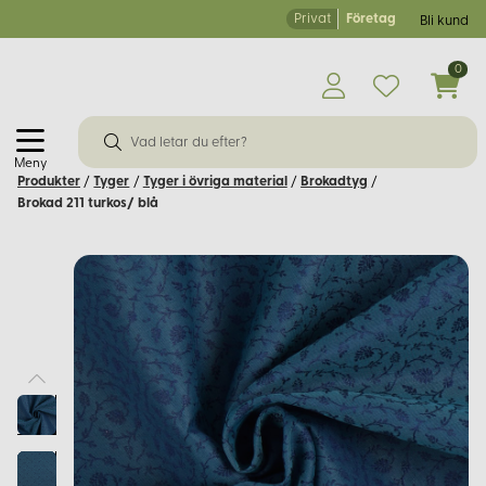
Privat
Företag
Bli kund
0
Meny
Produkter
/
Tyger
/
Tyger i övriga material
/
Brokadtyg
/
Brokad 211 turkos/ blå