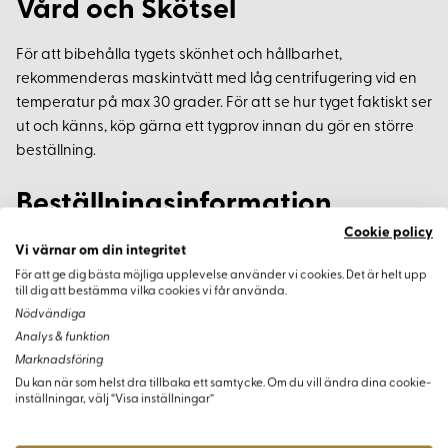
Vård och Skötsel
För att bibehålla tygets skönhet och hållbarhet,
rekommenderas maskintvätt med låg centrifugering vid en
temperatur på max 30 grader. För att se hur tyget faktiskt ser
ut och känns, köp gärna ett tygprov innan du gör en större
beställning.
Beställningsinformation
Cookie policy
Minsta köp av dessa brokadtyger är 0,3 meter.
Vi värnar om din integritet
För att ge dig bästa möjliga upplevelse använder vi cookies. Det är helt upp
till dig att bestämma vilka cookies vi får använda.
Nödvändiga
Analys & funktion
Varianter
Marknadsföring
Du kan när som helst dra tillbaka ett samtycke. Om du vill ändra dina cookie-
inställningar, välj “Visa inställningar”