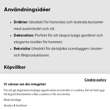
Användningsidéer
Dräkter:
Idealiskt för historiska och teatrala kostymer
med autenticitet och stil.
Dekoration:
Perfekt för att skapa lyxiga gardiner och
eleganta textilier för hemmet.
Rekvisita:
Utmärkt för detaljrika scenbyggen i teater-
och filmproduktioner.
Köpvillkor
Med ett minimumköp av 0,3 meter kan du anpassa
Cookie policy
mängden efter projekts behov. Rullarnas längd varierar
Vi värnar om din integritet
mellan 6 och 15 meter, och vid större beställningar kan
För att ge dig bästa möjliga upplevelse använder vi cookies. Det är helt upp
till dig att bestämma vilka cookies vi får använda.
leveransen delas upp. Priserna anges per hel meter.
Nödvändiga
Analys & funktion