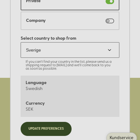
Private
Company
Select country to shop from
If you can't find your country in the list, please send us a
shipping request to [MAIL] and we'll come back to you
as soon as possible.
Language
Swedish
Currency
SEK
Registrera dig för nyheter,
UPDATE PREFERENCES
kampanjer och mer.
Kundservice