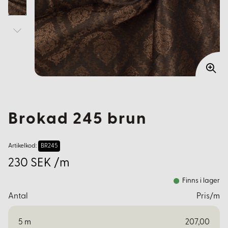
Brokad 245 brun
Artikelkod:
BR245
230 SEK /m
Finns i lager
Antal
Pris/m
5
m
207,00