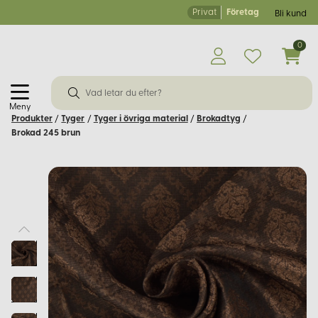
Privat
Företag
Bli kund
0
Meny
Produkter
/
Tyger
/
Tyger i övriga material
/
Brokadtyg
/
Brokad 245 brun