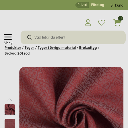
Privat
Företag
Bli kund
0
Meny
Produkter
/
Tyger
/
Tyger i övriga material
/
Brokadtyg
/
Brokad 201 röd