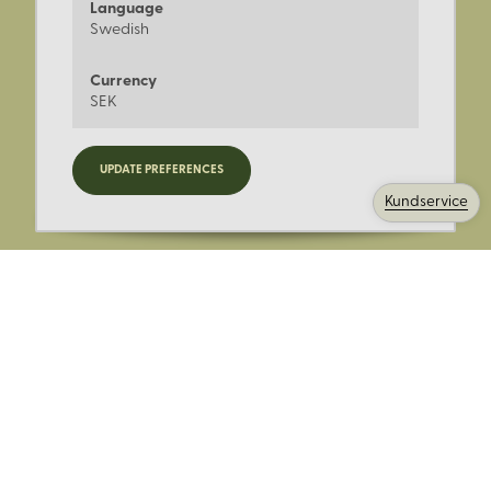
Language
Swedish
Currency
SEK
Registrera dig för nyheter,
UPDATE PREFERENCES
kampanjer och mer.
Kundservice
Ange din E-post:
Registrera mig på Korps.se nyhetsbrev för att få erbjudanden,