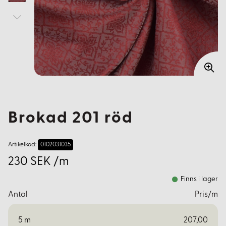
Brokad 201 röd
Artikelkod:
0102031035
230 SEK /m
Finns i lager
Antal
Pris/m
5
m
207,00