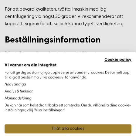
För att bevara kvaliteten, tvätta i maskin med låg
centrifugering vid högst 30 grader. Vi rekommenderar att
köpa ett tygprov för att se och känna tyget i verkligheten.
Beställningsinformation
Minsta köp av dessa brokadtyger är 0,3 meter.
Cookie policy
Vi värnar om din integritet
För att ge dig bästa möjliga upplevelse använder vi cookies. Det är helt upp
till dig att bestämma vilka cookies vi får använda.
Varianter
Nödvändiga
Analys & funktion
Marknadsföring
Du kan när som helst dra tillbaka ett samtycke. Om du vill ändra dina cookie-
inställningar, välj “Visa inställningar”
Tillåt alla cookies