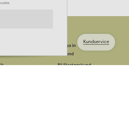
ssible.
Kundservice
Logga in
ts historia
Bli kund
ik
Bli företagskund
ort
Köpvillkor
Integritetspolicy
Säkerhet & cookies