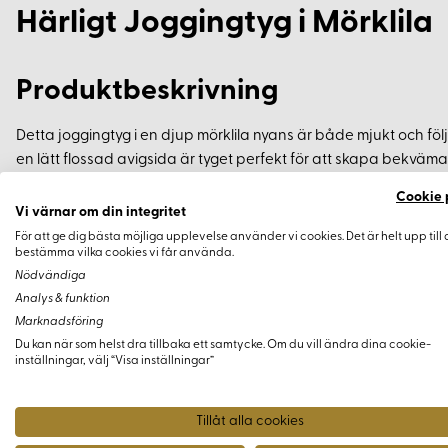
Härligt Joggingtyg i Mörklila
Produktbeskrivning
Detta joggingtyg i en djup mörklila nyans är både mjukt och föl
en lätt flossad avigsida är tyget perfekt för att skapa bekväma
inte sy en liten jacka eller tröja till din hund också?
Cookie 
Vi värnar om din integritet
Specifikationer
För att ge dig bästa möjliga upplevelse använder vi cookies. Det är helt upp till 
bestämma vilka cookies vi får använda.
Nödvändiga
Material:
95% bomull, 5% elastan
Analys & funktion
Bredd:
Cirka 155 cm
Marknadsföring
Vikt:
Cirka 240 g/m²
Du kan när som helst dra tillbaka ett samtycke. Om du vill ändra dina cookie-
inställningar, välj “Visa inställningar”
Tvättråd:
Maskintvätt vid 40 grader
Certifiering:
Oeko-Tex certifierat
Tillåt alla cookies