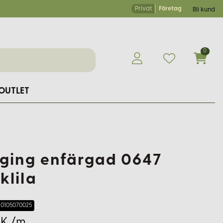
Privat
Företag
Bli kund
0
OUTLET
ging enfärgad 0647
klila
0105070025
EK /m