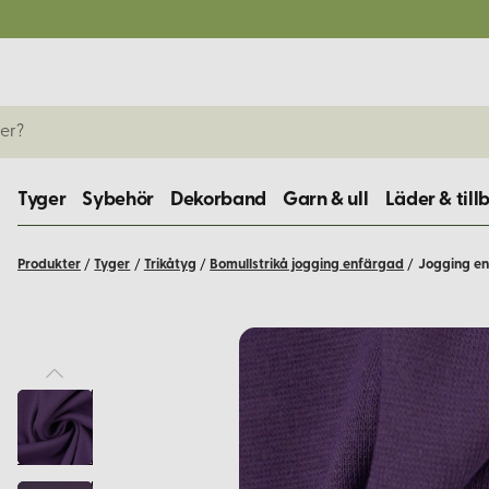
Tyger
Sybehör
Dekorband
Garn & ull
Läder & till
Produkter
/
Tyger
/
Trikåtyg
/
Bomullstrikå jogging enfärgad
/
Jogging en