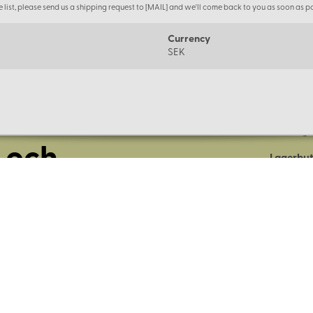
the list, please send us a shipping request to [MAIL] and we'll come back to you as soon as po
Currency
SEK
Om oss
Företage
 och
Lagerbut
Presentk