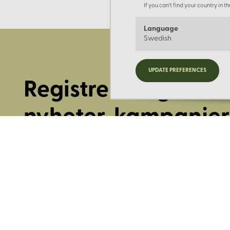
If you can't find your country in 
Language
Swedish
UPDATE PREFERENCES
Registrera dig för
nyheter, kampanjer
mer.
Ange din E-post: