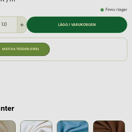
Finns i lager
LÄGG I VARUKORGEN
MATCHA TRÅDEN (51KR)
nter