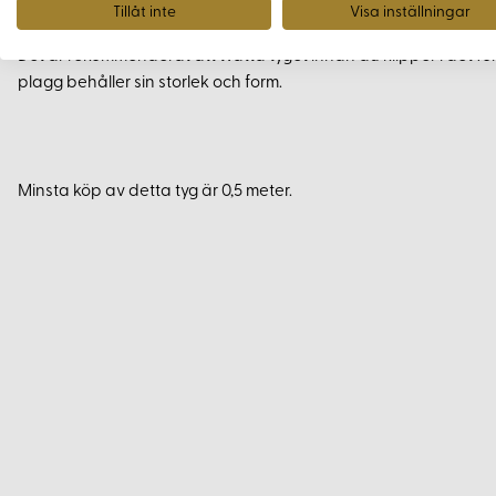
Tvättråd och Tips
Tillåt inte
Visa inställningar
Det är rekommenderat att tvätta tyget innan du klipper i det för
plagg behåller sin storlek och form.
Minsta köp av detta tyg är 0,5 meter.