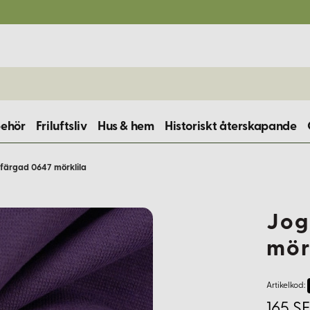
behör
Friluftsliv
Hus & hem
Historiskt återskapande
färgad 0647 mörklila
Jog
mör
Artikelkod:
165 S