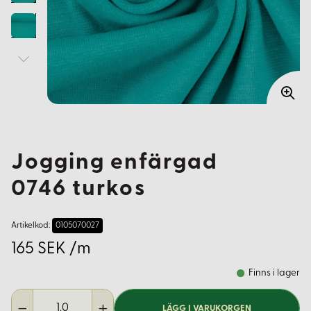
Jogging enfärgad
0746 turkos
Artikelkod:
0105070027
165 SEK /m
Finns i lager
LÄGG I VARUKORGEN