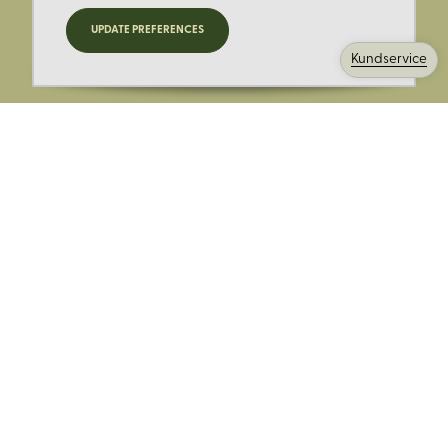
Registrera dig för nyheter,
UPDATE PREFERENCES
kampanjer och mer.
Kundservice
Ange din E-post:
Registrera mig på Korps.se nyhetsbrev för att få erbjudanden,
nyheter och information. Genom att registrera dig för att ta emot
e-postmeddelanden från Korps godkänner du vår
integritetspolicy
. Vi behandlar din information ansvarsfullt.
Avsluta prenumerationen när som helst.