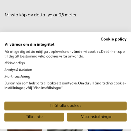
Minsta köp av detta tyg är 0,5 meter.
Cookie policy
Varianter
Vi värnar om din integritet
För att ge dig bästa möjliga upplevelse använder vi cookies. Det är helt upp
till dig att bestämma vilka cookies vi får använda.
Nödvändiga
Analys & funktion
Marknadsföring
Du kan när som helst dra tillbaka ett samtycke. Om du vill ändra dina cookie-
inställningar, välj “Visa inställningar”
Tillåt alla cookies
Tillåt inte
Visa inställningar