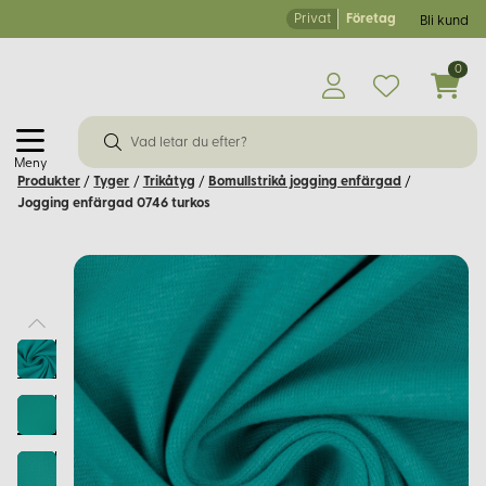
Privat
Företag
Bli kund
0
Meny
Produkter
/
Tyger
/
Trikåtyg
/
Bomullstrikå jogging enfärgad
/
Jogging enfärgad 0746 turkos