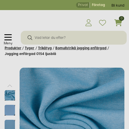
Privat
Företag
Bli kund
0
Meny
Produkter
/
Tyger
/
Trikåtyg
/
Bomullstrikå jogging enfärgad
/
Jogging enfärgad 0154 ljusblå