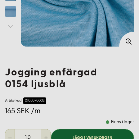
Jogging enfärgad
0154 ljusblå
Artikelkod:
0105070003
165 SEK /m
Finns i lager
LÄGG I VARUKORGEN