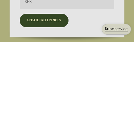
SEK
Registrera dig för nyheter,
UPDATE PREFERENCES
kampanjer och mer.
Kundservice
Ange din E-post:
Registrera mig på Korps.se nyhetsbrev för att få erbjudanden,
nyheter och information. Genom att registrera dig för att ta emot
e-postmeddelanden från Korps godkänner du vår
integritetspolicy
. Vi behandlar din information ansvarsfullt.
Avsluta prenumerationen när som helst.