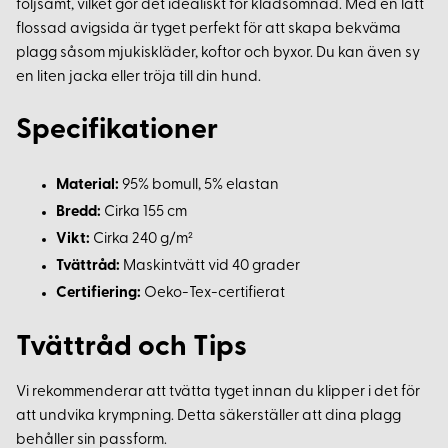
följsamt, vilket gör det idealiskt för klädsömnad. Med en lätt
flossad avigsida är tyget perfekt för att skapa bekväma
plagg såsom mjukiskläder, koftor och byxor. Du kan även sy
en liten jacka eller tröja till din hund.
Specifikationer
Material:
95% bomull, 5% elastan
Bredd:
Cirka 155 cm
Vikt:
Cirka 240 g/m²
Tvättråd:
Maskintvätt vid 40 grader
Certifiering:
Oeko-Tex-certifierat
Tvättråd och Tips
Vi rekommenderar att tvätta tyget innan du klipper i det för
att undvika krympning. Detta säkerställer att dina plagg
behåller sin passform.