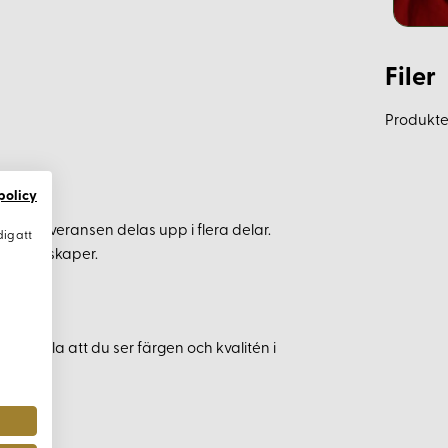
Filer
Produkten
policy
r kan leveransen delas upp i flera delar.
dig att
iga egenskaper.
kerställa att du ser färgen och kvalitén i