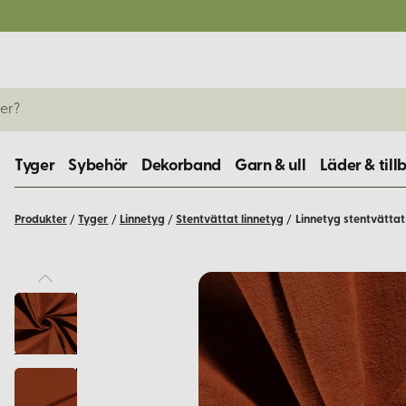
Tyger
Sybehör
Dekorband
Garn & ull
Läder & till
Produkter
/
Tyger
/
Linnetyg
/
Stentvättat linnetyg
/
Linnetyg stentvättat