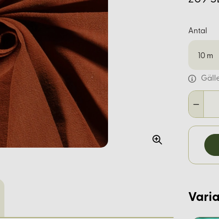
Antal
10
m
Gäll
Varia