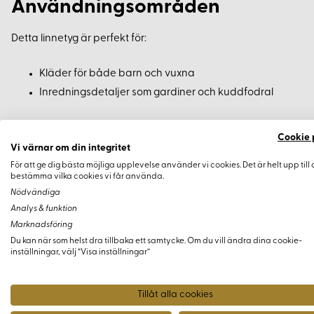
Användningsområden
Detta linnetyg är perfekt för:
Kläder för både barn och vuxna
Inredningsdetaljer som gardiner och kuddfodral
Beställningsinformation
Cookie 
Vi värnar om din integritet
Minsta köp är 0,5 meter. Vid beställning av längder över 10 mete
För att ge dig bästa möjliga upplevelse använder vi cookies. Det är helt upp till 
bestämma vilka cookies vi får använda.
Stadkanten kan variera i kvalitet men påverkar inte tygets övr
Nödvändiga
Analys & funktion
Färg och Prover
Marknadsföring
Du kan när som helst dra tillbaka ett samtycke. Om du vill ändra dina cookie-
Vi rekommenderar att du beställer ett tygprov före köp för att sä
inställningar, välj “Visa inställningar”
verkligheten.
Tillåt alla cookies