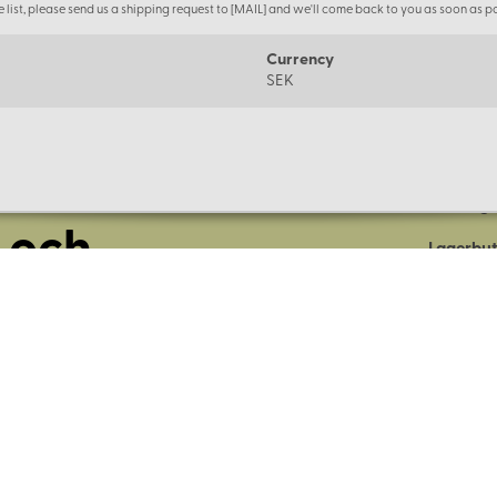
the list, please send us a shipping request to [MAIL] and we'll come back to you as soon as po
Currency
SEK
Om oss
Företage
 och
Lagerbut
Presentk