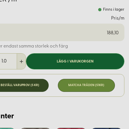
Finns i lager
Pris/m
188,10
er endast samma storlek och färg
LÄGG I VARUKORGEN
BESTÄLL VARUPROV (5 KR)
MATCHA TRÅDEN (51KR)
nter