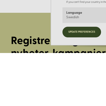
If you can't find your country in 
Language
Swedish
UPDATE PREFERENCES
Registrera dig för
nyheter, kampanjer
mer.
Ange din E-post: