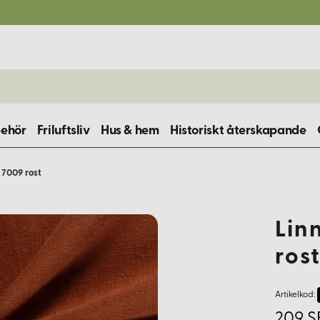
behör
Friluftsliv
Hus & hem
Historiskt återskapande
 7009 rost
Lin
ros
Artikelkod:
209 S