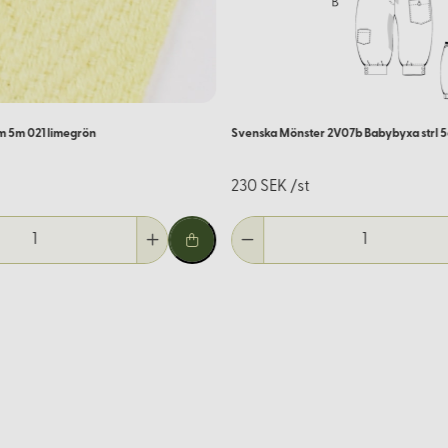
m 5m 021 limegrön
Svenska Mönster 2V07b Babybyxa strl 5
230 SEK /st