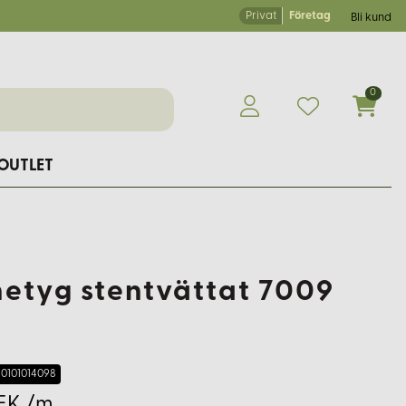
Privat
Företag
Bli kund
0
OUTLET
netyg stentvättat 7009
t
0101014098
EK /m