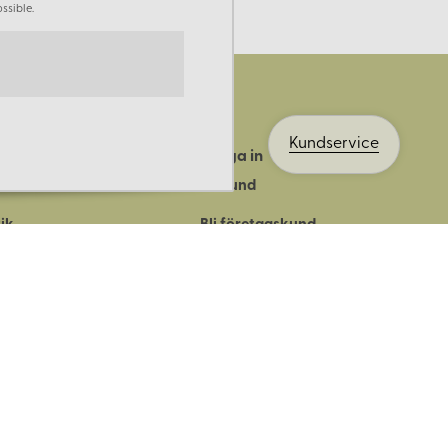
ssible.
Kundservice
Logga in
ts historia
Bli kund
ik
Bli företagskund
ort
Köpvillkor
Integritetspolicy
Säkerhet & cookies