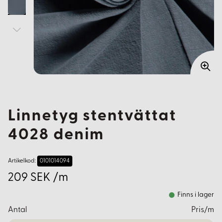
Linnetyg stentvättat
4028 denim
Artikelkod:
0101014094
209 SEK /m
Finns i lager
Antal
Pris/m