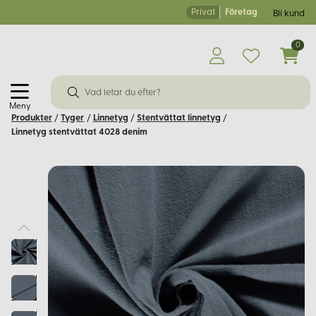
Privat
Företag
Bli kund
0
Meny
Produkter
/
Tyger
/
Linnetyg
/
Stentvättat linnetyg
/
Linnetyg stentvättat 4028 denim