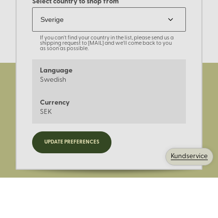
Select country to shop from
If you can't find your country in the list, please send us a
shipping request to [MAIL] and we'll come back to you
as soon as possible.
Language
Swedish
Currency
SEK
Registrera dig för nyheter,
UPDATE PREFERENCES
kampanjer och mer.
Kundservice
Ange din E-post: