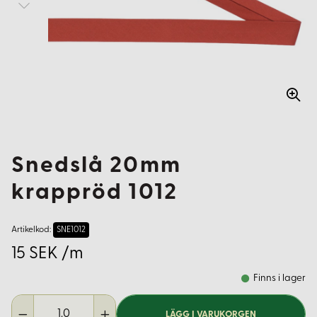
Snedslå 20mm
krappröd 1012
Artikelkod:
SNE1012
15 SEK /m
Finns i lager
LÄGG I VARUKORGEN