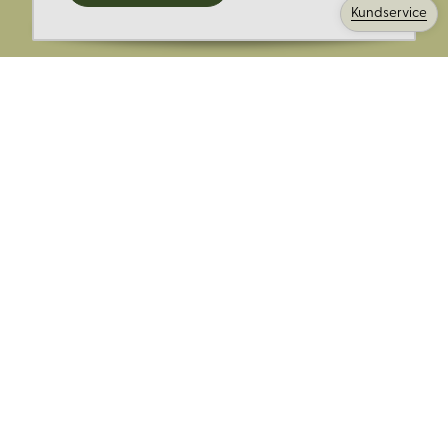
kampanjer och mer.
Kundservice
Ange din E-post:
Registrera mig på Korps.se nyhetsbrev för att få erbjudanden,
nyheter och information. Genom att registrera dig för att ta emot
e-postmeddelanden från Korps godkänner du vår
integritetspolicy
. Vi behandlar din information ansvarsfullt.
Avsluta prenumerationen när som helst.
Skicka