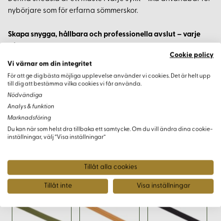
nybörjare som för erfarna sömmerskor.
Skapa snygga, hållbara och professionella avslut – varje
gång.
Cookie policy
Vi värnar om din integritet
För att ge dig bästa möjliga upplevelse använder vi cookies. Det är helt upp
till dig att bestämma vilka cookies vi får använda.
Nödvändiga
Varianter
Analys & funktion
Marknadsföring
Du kan när som helst dra tillbaka ett samtycke. Om du vill ändra dina cookie-
inställningar, välj “Visa inställningar”
Tillåt alla cookies
Tillåt inte
Visa inställningar