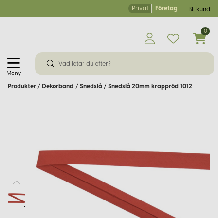
Privat
Företag
Bli kund
0
Meny
Produkter
/
Dekorband
/
Snedslå
/
Snedslå 20mm krappröd 1012