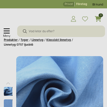
Privat
Företag
Bli kund
0
Meny
Produkter
/
Tyger
/
Linnetyg
/
Klassiskt linnetyg
/
Linnetyg 0757 ljusblå