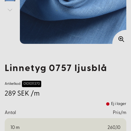
Linnetyg 0757 ljusblå
Artikelkod:
0101011370
289 SEK /m
Ej i lager
Antal
Pris/m
10
m
260,10