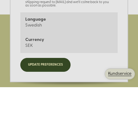
shipping request to [MAIL] and we'll come back to you
as soon as possible.
Language
Swedish
Currency
SEK
Registrera dig för nyheter,
UPDATE PREFERENCES
kampanjer och mer.
Kundservice
Ange din E-post: