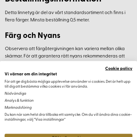
Detta linnetyg är del av vårt standardsortiment och finns i
flera färger. Minsta beställning 0,5 meter.
Färg och Nyans
Observera att färgåtergivningen kan variera mellan olika
skärmar. För att garantera rätt nyans rekommenderas att
beställa tygprover först. Då får du en bättre uppfattning om
Cookie policy
färg och textur i verkligheten.
Vi värnar om din integritet
För att ge dig bästa möjliga upplevelse använder vi cookies. Det är helt upp
till dig att bestämma vilka cookies vi får använda.
Nödvändiga
Analys & funktion
Varianter
Marknadsföring
Du kan när som helst dra tillbaka ett samtycke. Om du vill ändra dina cookie-
inställningar, välj “Visa inställningar”