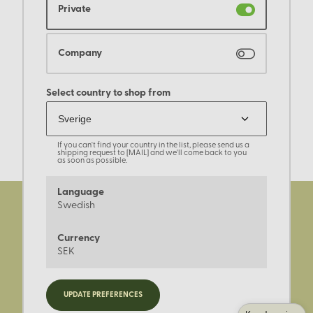
Private
Company
Select country to shop from
If you can't find your country in the list, please send us a
shipping request to [MAIL] and we'll come back to you
as soon as possible.
Language
Swedish
Currency
SEK
Registrera dig för nyheter,
UPDATE PREFERENCES
kampanjer och mer.