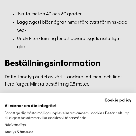
Tvätta mellan 40 och 60 grader
Lägg tyget i blöt några timmar före tvätt för minskade
veck
Undvik torktumling för att bevara tygets naturliga
glans
Beställningsinformation
Detta linnetyg är del av vårt standardsortiment och finns i
flera färger. Minsta beställning 0,5 meter.
Färg och Nyans
Cookie policy
Vi värnar om din integritet
Observera att färgåtergivningen kan variera mellan olika
För att ge dig bästa möjliga upplevelse använder vi cookies. Det är helt upp
till dig att bestämma vilka cookies vi får använda.
skärmar. För att garantera rätt nyans rekommenderas att
Nödvändiga
beställa tygprover först. Då får du en bättre uppfattning om
Analys & funktion
färg och textur i verkligheten.