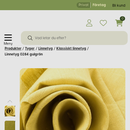
Privat
Företag
Bli kund
0
Meny
Produkter
/
Tyger
/
Linnetyg
/
Klassiskt linnetyg
/
Linnetyg 0284 gulgrön