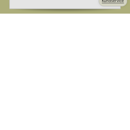
Kundservice
Ange din E-post:
Registrera mig på Korps.se nyhetsbrev för att få erbjudanden,
nyheter och information. Genom att registrera dig för att ta emot
e-postmeddelanden från Korps godkänner du vår
integritetspolicy
. Vi behandlar din information ansvarsfullt.
Avsluta prenumerationen när som helst.
Skicka