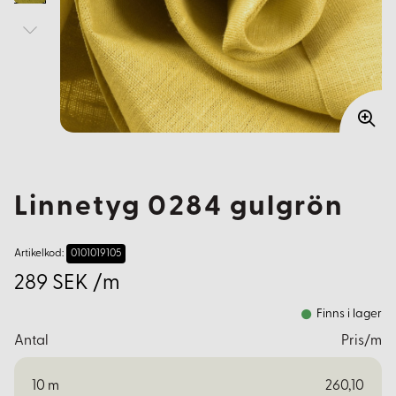
Linnetyg 0284 gulgrön
Artikelkod:
0101019105
289 SEK /m
Finns i lager
Antal
Pris/m
10
m
260,10