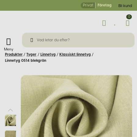
Privat
Företag
Bli kund
0
Meny
Produkter
/
Tyger
/
Linnetyg
/
Klassiskt linnetyg
/
Linnetyg 0514 blekgrön