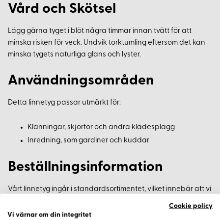
Vård och Skötsel
Lägg gärna tyget i blöt några timmar innan tvätt för att
minska risken för veck. Undvik torktumling eftersom det kan
minska tygets naturliga glans och lyster.
Användningsområden
Detta linnetyg passar utmärkt för:
Klänningar, skjortor och andra klädesplagg
Inredning, som gardiner och kuddar
Beställningsinformation
Vårt linnetyg ingår i standardsortimentet, vilket innebär att vi
enkelt kan få hem mer om det tar slut. Priset avser hel meter,
Cookie policy
med ett minsta köp av 0,5 meter, och du kan även beställa i
Vi värnar om din integritet