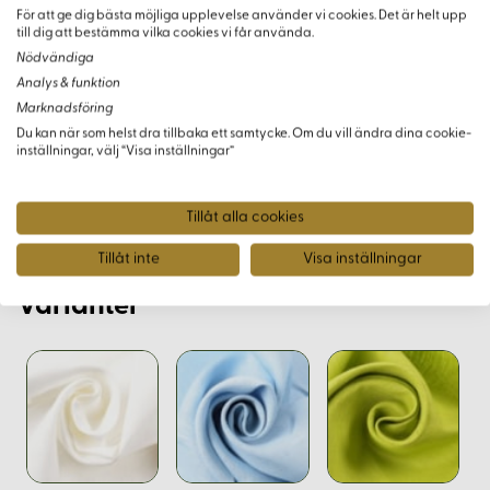
halvmetrar.
För att ge dig bästa möjliga upplevelse använder vi cookies. Det är helt upp
till dig att bestämma vilka cookies vi får använda.
Nödvändiga
Färg och Prover
Analys & funktion
Marknadsföring
Färgåtergivning kan variera mellan olika skärmar. För att
Du kan när som helst dra tillbaka ett samtycke. Om du vill ändra dina cookie-
säkerställa att du får rätt nyans, rekommenderar vi att
inställningar, välj “Visa inställningar”
beställa våra tygprover innan du gör en större beställning
för att se och känna på tyget i verkligheten.
Tillåt alla cookies
Tillåt inte
Visa inställningar
Varianter