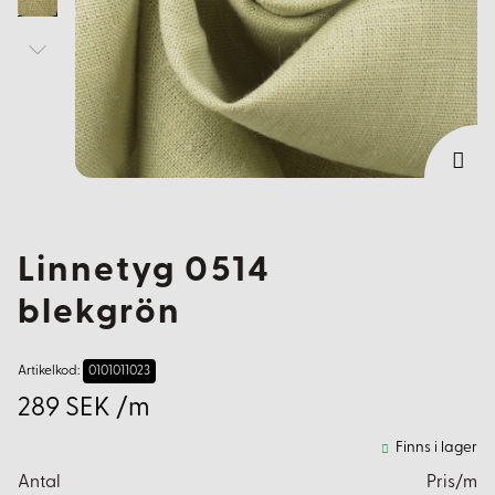
Linnetyg 0514
blekgrön
Artikelkod:
0101011023
289 SEK /m
Finns i lager
Antal
Pris/m