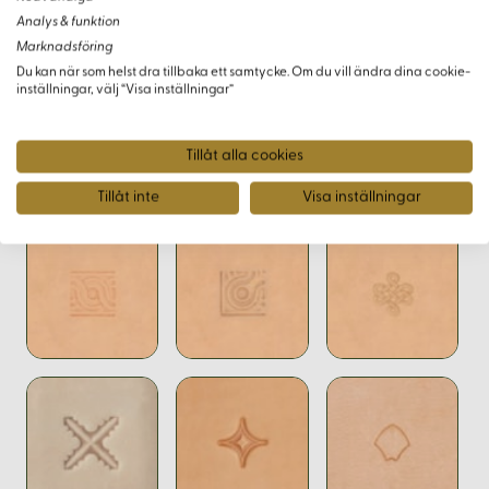
dess skärpa och precision
Analys & funktion
Experimentera med olika mönsterarrangemang och
Marknadsföring
rotationer för att utveckla egna designer
Du kan när som helst dra tillbaka ett samtycke. Om du vill ändra dina cookie-
inställningar, välj “Visa inställningar”
Tillåt alla cookies
Varianter
Tillåt inte
Visa inställningar