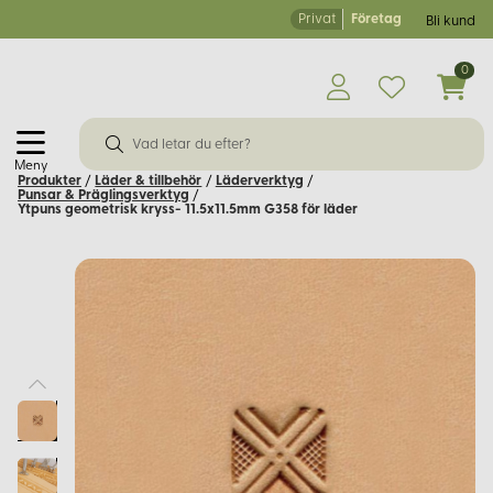
Privat
Företag
Bli kund
0
Meny
Produkter
/
Läder & tillbehör
/
Läderverktyg
/
Punsar & Präglingsverktyg
/
Ytpuns geometrisk kryss- 11.5x11.5mm G358 för läder