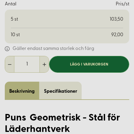
Antal
Pris/st
5
st
103,50
10
st
92,00
Gäller endast samma storlek och färg
LÄGG I VARUKORGEN
Beskrivning
Specifikationer
Puns Geometrisk - Stål för
Läderhantverk