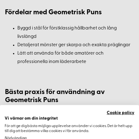
Fördelar med Geometrisk Puns
Byggd i stål för förstklassig hållbarhet och lång
livslängd
Detaljerat mönster ger skarpa och exakta präglingar
Lätt att använda för både amatörer och
professionella inom läderarbete
Bästa praxis för användning av
Geometrisk Puns
Cookie policy
Placera punsen exakt och använd en hammare för att
Vi värnar om din integritet
prägla mönstret tydligt i lädret
För att ge dig bästa möjliga upplevelse använder vi cookies. Det är helt upp
till dig att bestämma vilka cookies vi får använda.
Håll verktyget rent efter användning för att behålla
Nödvändiga