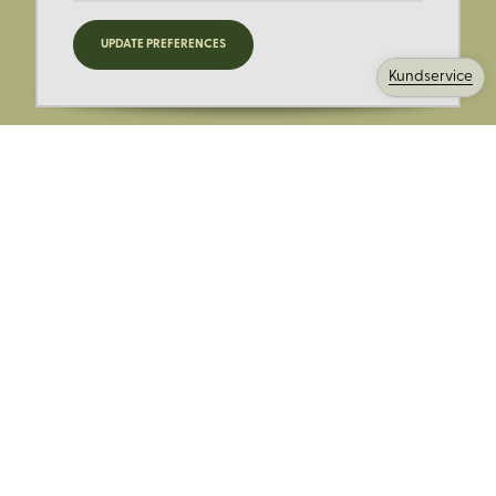
Registrera dig för nyheter,
UPDATE PREFERENCES
kampanjer och mer.
Kundservice
Ange din E-post:
Registrera mig på Korps.se nyhetsbrev för att få erbjudanden,
nyheter och information. Genom att registrera dig för att ta emot
e-postmeddelanden från Korps godkänner du vår
integritetspolicy
. Vi behandlar din information ansvarsfullt.
Avsluta prenumerationen när som helst.