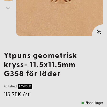
Ytpuns geometrisk
kryss- 11.5x11.5mm
G358 för läder
Artikelkod:
LAV00181
115 SEK /st
Finns i lager