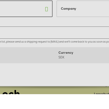
Company
the list, please send us a shipping request to [MAIL] and we'll come back to you as soon as po
Currency
SEK
Om oss
Företage
 och
Lagerbut
Presentk