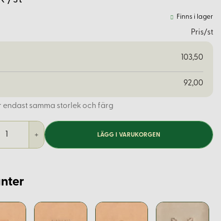
Finns i lager
Pris/st
103,50
92,00
r endast samma storlek och färg
LÄGG I VARUKORGEN
nter