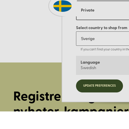
Private
Select country to shop from
If you can't find your country in 
Language
Swedish
UPDATE PREFERENCES
Registrera dig för
nyheter, kampanjer
mer.