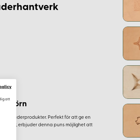
Läderhantverk
policy
dig att
kt Hörn
ter på läderprodukter. Perfekt för att ge en
ccessoarer, erbjuder denna puns möjlighet att