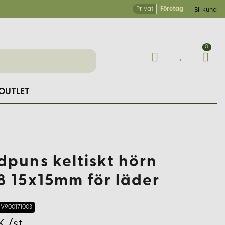
Privat
Företag
Bli kund
0
OUTLET
dpuns keltiskt hörn
8 15x15mm för läder
V900171003
K /st