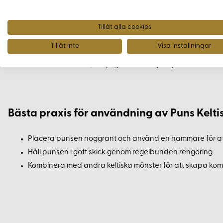
Fördelar med Puns Keltiskt Hörn
Tillåt alla cookies
Exakta och detaljerade mönster för eleganta kantdetalj
Tillåt inte
Visa inställningar
Slitstark stålkonstruktion som säkerställer långvarig hållb
Enkel att använda, lämplig för både nybörjare och erfar
Bästa praxis för användning av Puns Kelti
Placera punsen noggrant och använd en hammare för att
Håll punsen i gott skick genom regelbunden rengöring
Kombinera med andra keltiska mönster för att skapa komp