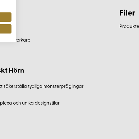
Filer
er
Produkten
arhet
na hantverkare
skt Hörn
 säkerställa tydliga mönsterpräglingar
lexa och unika designstilar