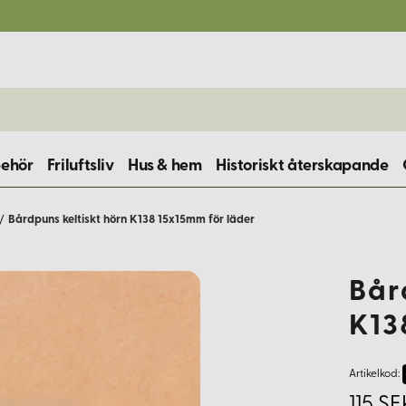
behör
Friluftsliv
Hus & hem
Historiskt återskapande
/
Bårdpuns keltiskt hörn K138 15x15mm för läder
Bår
K13
Artikelkod:
115 SE