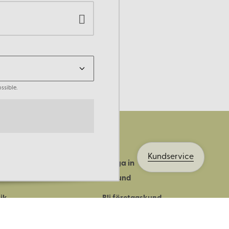
ssible.
Kundservice
Logga in
ts historia
Bli kund
ik
Bli företagskund
ort
Köpvillkor