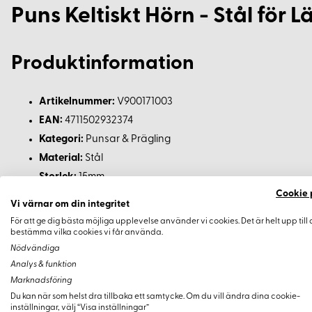
Puns Keltiskt Hörn - Stål för 
Produktinformation
Artikelnummer:
V900171003
EAN:
4711502932374
Kategori:
Punsar & Prägling
Material:
Stål
Storlek:
15mm
Cookie 
Användningsområde:
Läderhantverk
Vi värnar om din integritet
För att ge dig bästa möjliga upplevelse använder vi cookies. Det är helt upp till 
Användningsområden för Puns Keltis
bestämma vilka cookies vi får använda.
Nödvändiga
Denna puns är idealisk för att skapa stilfulla keltiska hörnmöns
Analys & funktion
traditionell och detaljerad stil till bälten, väskor och andra a
Marknadsföring
förvandla enkla projekt till konstnärliga uttryck.
Du kan när som helst dra tillbaka ett samtycke. Om du vill ändra dina cookie-
inställningar, välj “Visa inställningar”