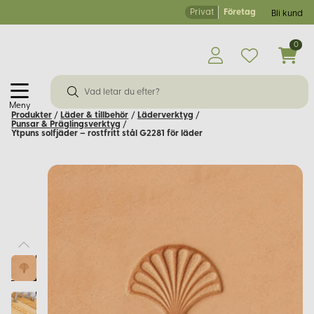
Privat
Företag
Bli kund
0
Meny
Produkter
/
Läder & tillbehör
/
Läderverktyg
/
Punsar & Präglingsverktyg
/
Ytpuns solfjäder – rostfritt stål G2281 för läder