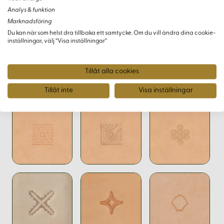
precision och funktion
Analys & funktion
Prova olika placeringar och repetitioner för att skapa
Marknadsföring
innovativa mönsterdesigns
Du kan när som helst dra tillbaka ett samtycke. Om du vill ändra dina cookie-
inställningar, välj “Visa inställningar”
Tillåt alla cookies
Varianter
Tillåt inte
Visa inställningar