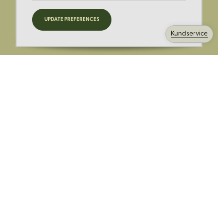
Registrera dig för nyheter,
UPDATE PREFERENCES
kampanjer och mer.
Kundservice
Ange din E-post:
Registrera mig på Korps.se nyhetsbrev för att få erbjudanden,
nyheter och information. Genom att registrera dig för att ta emot
e-postmeddelanden från Korps godkänner du vår
integritetspolicy
. Vi behandlar din information ansvarsfullt.
Avsluta prenumerationen när som helst.