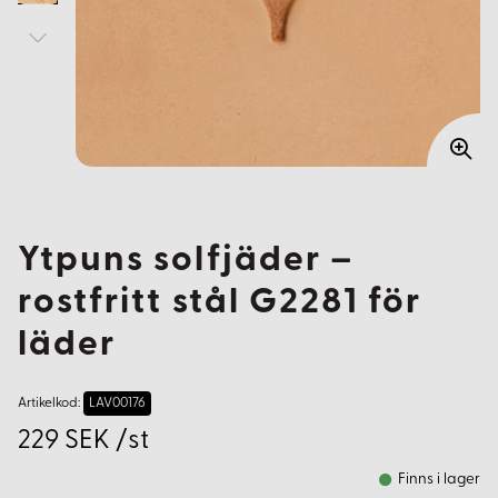
Ytpuns solfjäder –
rostfritt stål G2281 för
läder
Artikelkod:
LAV00176
229 SEK /st
Finns i lager