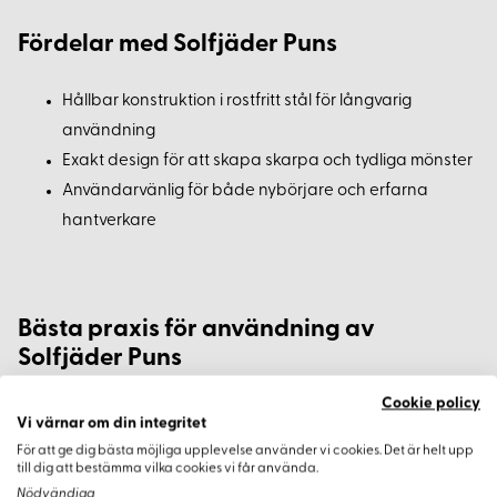
Fördelar med Solfjäder Puns
Hållbar konstruktion i rostfritt stål för långvarig
användning
Exakt design för att skapa skarpa och tydliga mönster
Användarvänlig för både nybörjare och erfarna
hantverkare
Bästa praxis för användning av
Solfjäder Puns
Cookie policy
Placera punsen noggrant och använd en hammare
Vi värnar om din integritet
för att forma mönstret på lädret
För att ge dig bästa möjliga upplevelse använder vi cookies. Det är helt upp
till dig att bestämma vilka cookies vi får använda.
Rengör verktyget efter användning för att bevara dess
Nödvändiga