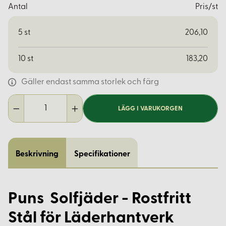
Antal
Pris/st
5
st
206,10
10
st
183,20
Gäller endast samma storlek och färg
LÄGG I VARUKORGEN
Beskrivning
Specifikationer
Puns Solfjäder - Rostfritt
Stål för Läderhantverk