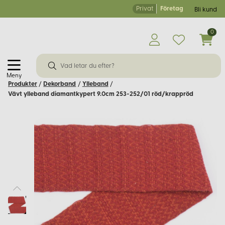
Privat
Företag
Bli kund
0
Meny
Produkter
/
Dekorband
/
Ylleband
/
Vävt ylleband diamantkypert 9.0cm 253-252/01 röd/krappröd