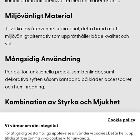
kombinerar traditionell kvalitet med en modern känsla.
Miljövänligt Material
Tillverkat av återvunnet ullmaterial, detta band är ett
miljövänligt alternativ som upprätthåller både kvalitet och
stil.
Mångsidig Användning
Perfekt för funktionella projekt som benlindor, samt
dekorativa syften såsom kantband på kläder, accessoarer
och heminredning.
Kombination av Styrka och Mjukhet
Den diamantkypertvävda strukturen ger bandet extra
Cookie policy
styrka samtidigt som det behåller en mjuk och flexibel känsla
Vi värnar om din integritet
som lämpar sig för olika kreativa projekt.
För att ge dig bästa möjliga upplevelse använder vi cookies. Det är helt upp
till dig att bestämma vilka cookies vi får använda.