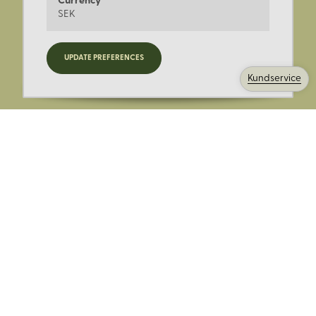
Currency
SEK
Registrera dig för nyheter,
UPDATE PREFERENCES
kampanjer och mer.
Kundservice
Ange din E-post:
Registrera mig på Korps.se nyhetsbrev för att få erbjudanden,
nyheter och information. Genom att registrera dig för att ta emot
e-postmeddelanden från Korps godkänner du vår
integritetspolicy
. Vi behandlar din information ansvarsfullt.