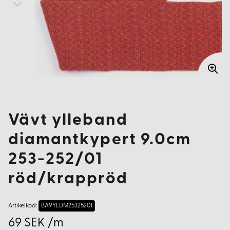
Vävt ylleband
diamantkypert 9.0cm
253-252/01
röd/krappröd
Artikelkod:
BA9YLDM25325201
69 SEK /m