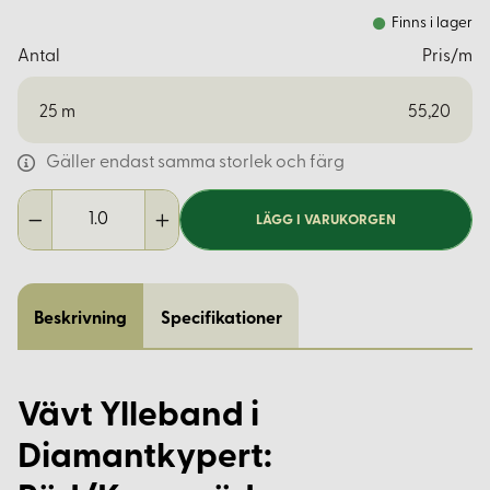
Finns i lager
Antal
Pris/m
25
m
55,20
Gäller endast samma storlek och färg
LÄGG I VARUKORGEN
Beskrivning
Specifikationer
Vävt Ylleband i
Diamantkypert: