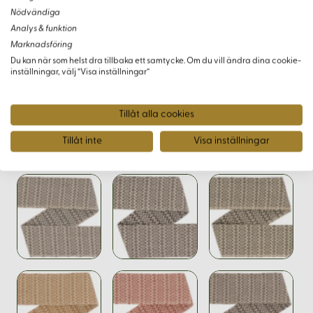
Trender och Inspiration
Nödvändiga
Analys & funktion
Passar både klassiska och moderna projekt, detta band
Marknadsföring
tillför en sofistikerad och hållbar touch till alla dina unika
Du kan när som helst dra tillbaka ett samtycke. Om du vill ändra dina cookie-
inställningar, välj “Visa inställningar”
skapelser.
Tillåt alla cookies
Tillåt inte
Visa inställningar
Varianter