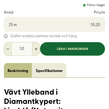
Finns i lager
Antal
Pris/m
25
m
55,20
Gäller endast samma storlek och färg
LÄGG I VARUKORGEN
Beskrivning
Specifikationer
Vävt Ylleband i
Diamantkypert: