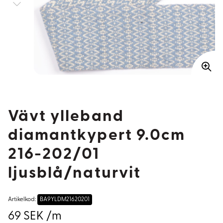
Vävt ylleband
diamantkypert 9.0cm
216-202/01
ljusblå/naturvit
Artikelkod:
BA9YLDM21620201
69 SEK /m