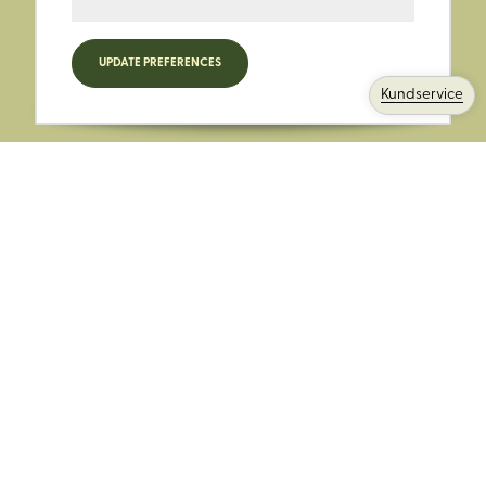
Registrera dig för nyheter,
UPDATE PREFERENCES
kampanjer och mer.
Kundservice
Ange din E-post:
Registrera mig på Korps.se nyhetsbrev för att få erbjudanden,
nyheter och information. Genom att registrera dig för att ta emot
e-postmeddelanden från Korps godkänner du vår
integritetspolicy
. Vi behandlar din information ansvarsfullt.
Avsluta prenumerationen när som helst.