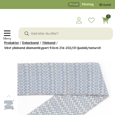
Privat
Företag
Bli kund
0
Meny
Produkter
/
Dekorband
/
Ylleband
/
Vävt ylleband diamantkypert 9.0cm 216-202/01 ljusblå/naturvit