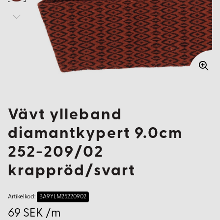
Vävt ylleband
diamantkypert 9.0cm
252-209/02
krappröd/svart
Artikelkod:
BA9YLM25220902
69 SEK /m