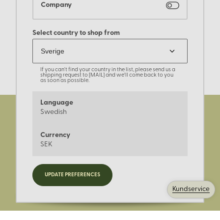
Company
Select country to shop from
If you can't find your country in the list, please send us a
shipping request to [MAIL] and we'll come back to you
as soon as possible.
Language
Swedish
Currency
SEK
Registrera dig för nyheter,
UPDATE PREFERENCES
kampanjer och mer.
Kundservice