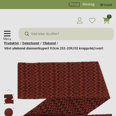
Privat
Företag
Bli kund
0
Meny
Produkter
/
Dekorband
/
Ylleband
/
Vävt ylleband diamantkypert 9.0cm 252-209/02 krappröd/svart