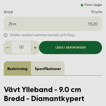
Finns i lager
Antal
Pris/m
25
m
55,20
Gäller endast samma storlek och färg
LÄGG I VARUKORGEN
Beskrivning
Specifikationer
Vävt Ylleband - 9.0 cm
Bredd - Diamantkypert