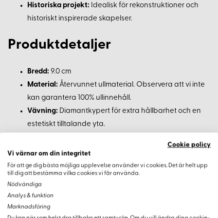
Historiska projekt:
Idealisk för rekonstruktioner och
historiskt inspirerade skapelser.
Produktdetaljer
Bredd:
9.0 cm
Material:
Återvunnet ullmaterial. Observera att vi inte
kan garantera 100% ullinnehåll.
Vävning:
Diamantkypert för extra hållbarhet och en
estetiskt tilltalande yta.
Cookie policy
Köpinformation
Vi värnar om din integritet
För att ge dig bästa möjliga upplevelse använder vi cookies. Det är helt upp
Bandet säljs på metervara, vilket ger dig friheten att köpa
till dig att bestämma vilka cookies vi får använda.
exakt så mycket du behöver för ditt specifika projekt.
Nödvändiga
Analys & funktion
Marknadsföring