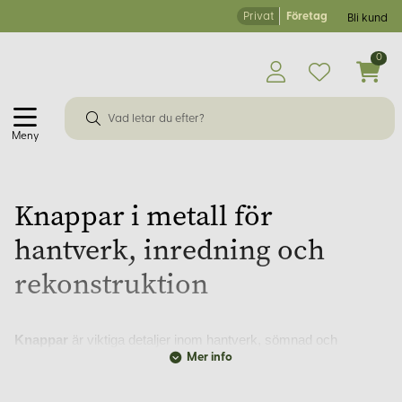
Privat
Företag
Bli kund
0
Meny
Knappar i metall för
hantverk, inredning och
rekonstruktion
Knappar
är viktiga detaljer inom hantverk, sömnad och
historisk rekonstruktion – både ur funktionell och estetisk
Mer info
synvinkel. På Korps.se erbjuder vi ett brett sortiment av
metallknappar, noggrant utvalda för att passa allt från