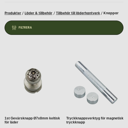
klädsömnad till historiskt inspirerade projekt och heminredning.
Hos oss handlar du tryggt med expertråd och kvalitet sedan
Produkter
/
Läder & tillbehör
/
Tillbehör till läderhantverk
/
Knappar
2001.
Metallknappar för varje behov
FILTRERA
Vårt sortiment består uteslutande av knappar i metall – robusta,
hållbara och stilrena. Metall är det naturliga valet för dig som
söker styrka, historisk känsla eller elegant yta.
Gevärsknappar:
Klassiska, metallbaserade knappar
med rundad form, ofta använda i uniformsdetaljer och
historiska plagg. Passar både reenactment och traditionell
dräktsömnad.
Tryckknappar:
Snygga och praktiska knappar som
klickas ihop, perfekta för kläder och väskor där man vill
ha ett smidigt och dolt fäste.
Magnetknappar:
Starka magnetiska tryckknappar i
metall för enkel öppning och stängning – särskilt
1st Gevärsknapp Ø7x8mm keltisk
Tryckknappsverktyg för magnetisk
användbara i väskor, plånböcker och andra accessoarer.
för läder
tryckknapp