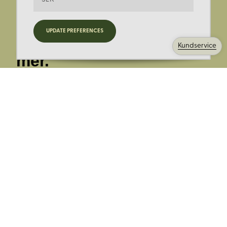
Registrera dig för
UPDATE PREFERENCES
nyheter, kampanjer och
Kundservice
mer.
Ange din E-post:
Registrera mig på Korps.se nyhetsbrev för att få erbjudanden,
nyheter och information. Genom att registrera dig för att ta emot
e-postmeddelanden från Korps godkänner du vår
integritetspolicy
. Vi behandlar din information ansvarsfullt.