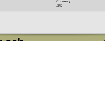
Currency
SEK
Om oss
Företage
r och
Lagerbut
Presentk