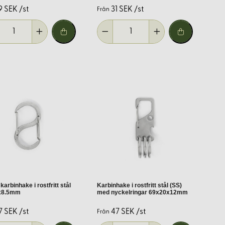
9 SEK /st
31 SEK /st
Från
soner och företag. Vårt sortiment av karbinhakar är noggrant utvalt
ta karbinhakarna för ditt nästa projekt.
karbinhake i rostfritt stål
Karbinhake i rostfritt stål (SS)
x8.5mm
med nyckelringar 69x20x12mm
h utrustning kan kräva större hakar. Mät det område där haken ska
7 SEK /st
47 SEK /st
Från