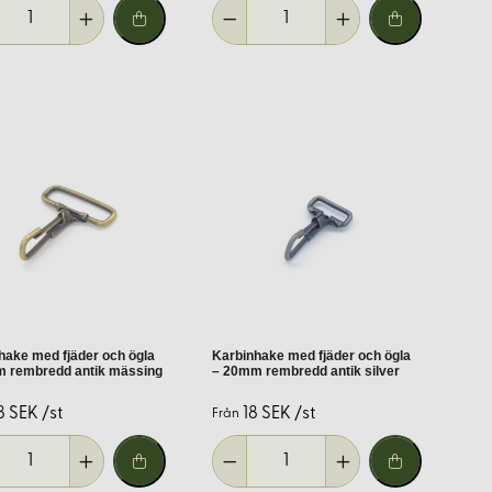
 metall.
 andra fästanordningar.
hake med fjäder och ögla
Karbinhake med fjäder och ögla
smaterial. Vårt sortiment av karbinhakar är noggrant utvalt för att
 rembredd antik mässing
– 20mm rembredd antik silver
dina projekt. Handla tryggt hos Korps.se – tradition och kvalitet
8 SEK /st
18 SEK /st
Från