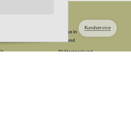
Kundservice
Logga in
ts historia
Bli kund
ik
Bli företagskund
ort
Köpvillkor
Integritetspolicy
Säkerhet & cookies