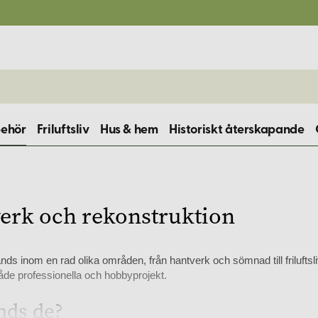
behör
Friluftsliv
Hus & hem
Historiskt återskapande
verk och rekonstruktion
inom en rad olika områden, från hantverk och sömnad till friluftsliv
både professionella och hobbyprojekt.
nds de?