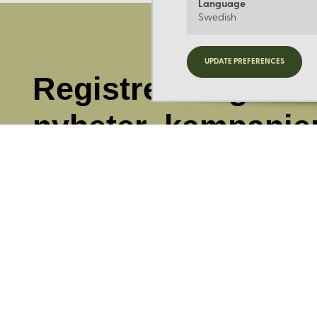
Language
Swedish
UPDATE PREFERENCES
Registrera dig för
nyheter, kampanje
mer.
Ange din E-post: