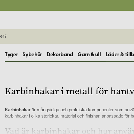
Tyger
Sybehör
Dekorband
Garn & ull
Läder & till
Karbinhakar i metall för hant
Karbinhakar
är mångsidiga och praktiska komponenter som används 
karbinhakar i olika storlekar, material och finishar, anpassade för 
Vad är karbinhakar och hur anvä