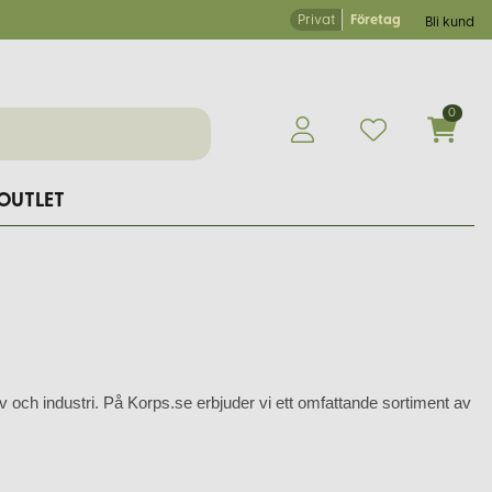
Privat
Företag
Bli kund
0
OUTLET
 och industri. På Korps.se erbjuder vi ett omfattande sortiment av