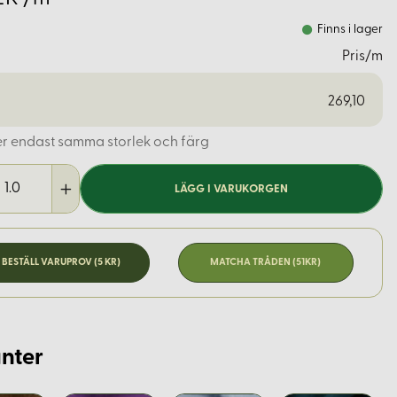
Finns i lager
Pris/m
269,10
er endast samma storlek och färg
LÄGG I VARUKORGEN
BESTÄLL VARUPROV (5 KR)
MATCHA TRÅDEN (51KR)
nter