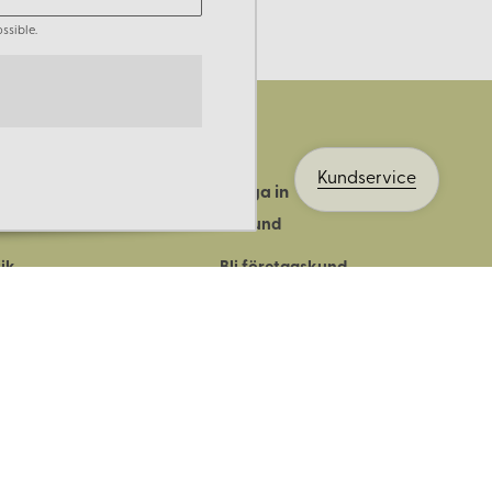
ssible.
Kundservice
Logga in
ts historia
Bli kund
ik
Bli företagskund
ort
Köpvillkor
Integritetspolicy
Säkerhet & cookies