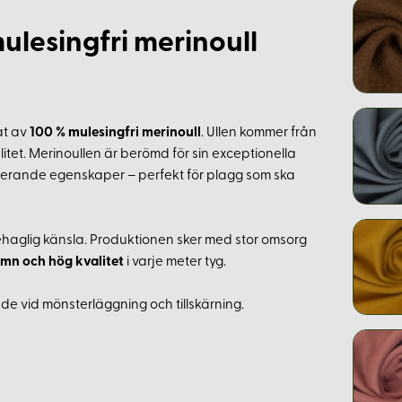
mulesingfri merinoull
kat av
100 % mulesingfri merinoull
. Ullen kommer från
itet. Merinoullen är berömd för sin exceptionella
lerande egenskaper – perfekt för plagg som ska
h behaglig känsla. Produktionen sker med stor omsorg
ämn och hög kvalitet
i varje meter tyg.
ande vid mönsterläggning och tillskärning.