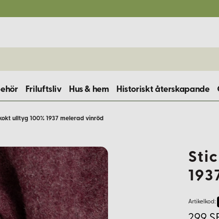
behör
Friluftsliv
Hus & hem
Historiskt återskapande
kokt ulltyg 100% 1937 melerad vinröd
Sti
193
Artikelkod:
299 S