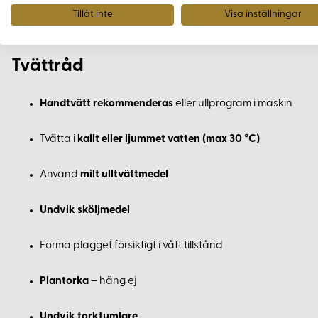
Tillåt inte
Visa inställningar
Varmt foder i överdragsbyxor och jackor för extra isolerin
Tvättråd
Handtvätt rekommenderas
eller ullprogram i maskin
Tvätta i
kallt eller ljummet vatten (max 30 °C)
Använd
milt ulltvättmedel
Undvik sköljmedel
Forma plagget försiktigt i vått tillstånd
Plantorka
– häng ej
Undvik torktumlare