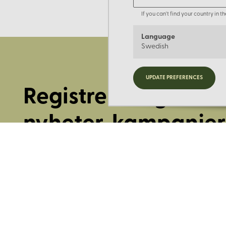
If you can't find your country in 
Language
Swedish
UPDATE PREFERENCES
Registrera dig för
nyheter, kampanjer
mer.
Ange din E-post: