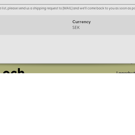
the list, please send us a shipping request to [MAIL] and we'll come back to you as soon as po
Currency
SEK
Om oss
Företage
 och
Lagerbut
Presentk