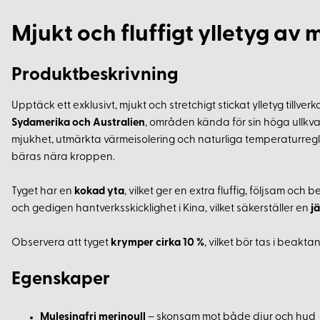
Mjukt och fluffigt ylletyg av 
Produktbeskrivning
Upptäck ett exklusivt, mjukt och stretchigt stickat ylletyg tillver
Sydamerika och Australien
, områden kända för sin höga ullkval
mjukhet, utmärkta värmeisolering och naturliga temperaturreg
bäras nära kroppen.
Tyget har en
kokad yta
, vilket ger en extra fluffig, följsam oc
och gedigen hantverksskicklighet i Kina, vilket säkerställer en
j
Observera att tyget
krymper cirka 10 %
, vilket bör tas i beakt
Egenskaper
Mulesingfri merinoull
– skonsam mot både djur och hud