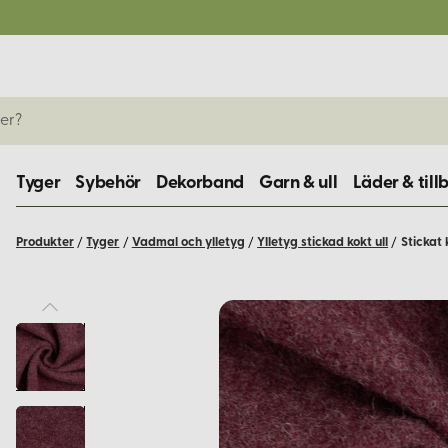
Tyger
Sybehör
Dekorband
Garn & ull
Läder & till
Produkter
/
Tyger
/
Vadmal och ylletyg
/
Ylletyg stickad kokt ull
/
Stickat 