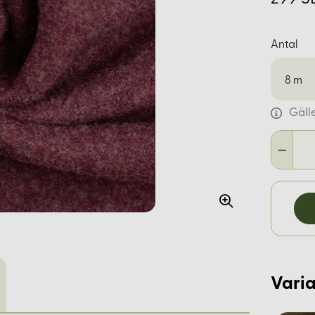
Antal
8
m
Gäll
Varia