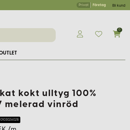
Privat
Företag
Bli kund
0
OUTLET
ckat kokt ulltyg 100%
7 melerad vinröd
0103026028
EK /m