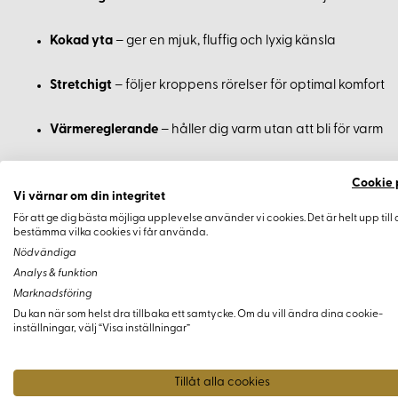
Kokad yta
– ger en mjuk, fluffig och lyxig känsla
Stretchigt
– följer kroppens rörelser för optimal komfort
Värmereglerande
– håller dig varm utan att bli för varm
Naturligt andningsbart material
Cookie 
Vi värnar om din integritet
Användningsområden
För att ge dig bästa möjliga upplevelse använder vi cookies. Det är helt upp till 
bestämma vilka cookies vi får använda.
Nödvändiga
Detta mångsidiga ylletyg passar utmärkt till en rad olika plag
Analys & funktion
Marknadsföring
Tröjor och huvtröjor
Du kan när som helst dra tillbaka ett samtycke. Om du vill ändra dina cookie-
inställningar, välj “Visa inställningar”
Koftor och vantar
Tillåt alla cookies
Kappor och vinterjackor