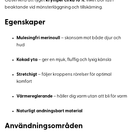
Observera att tyget
krymper cirka 10 %
, vilket bör tas i
beaktande vid mönsterläggning och tillskärning.
Egenskaper
Mulesingfri merinoull
– skonsam mot både djur och
hud
Kokad yta
– ger en mjuk, fluffig och lyxig känsla
Stretchigt
– följer kroppens rörelser för optimal
komfort
Värmereglerande
– håller dig varm utan att bli för varm
Naturligt andningsbart material
Användningsområden