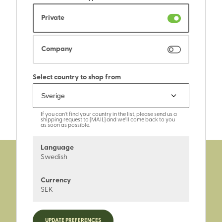
Private
Company
Select country to shop from
If you can't find your country in the list, please send us a
shipping request to [MAIL] and we'll come back to you
as soon as possible.
Language
Swedish
Currency
SEK
Registrera dig för nyheter,
UPDATE PREFERENCES