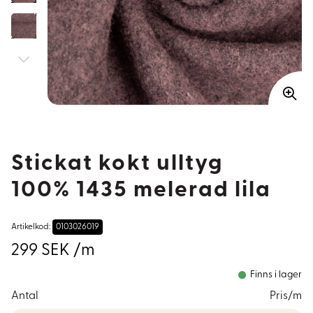
Stickat kokt ulltyg
100% 1435 melerad lila
Artikelkod:
0103026019
299 SEK /m
Finns i lager
Antal
Pris/m