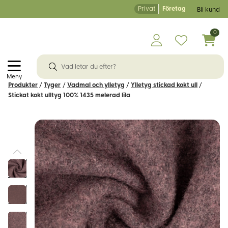
Privat
Företag
Bli kund
0
Meny
Produkter
/
Tyger
/
Vadmal och ylletyg
/
Ylletyg stickad kokt ull
/
Stickat kokt ulltyg 100% 1435 melerad lila