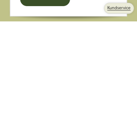
kampanjer och mer.
Kundservice
Ange din E-post:
Registrera mig på Korps.se nyhetsbrev för att få erbjudanden,
nyheter och information. Genom att registrera dig för att ta emot
e-postmeddelanden från Korps godkänner du vår
integritetspolicy
. Vi behandlar din information ansvarsfullt.
Avsluta prenumerationen när som helst.
Skicka