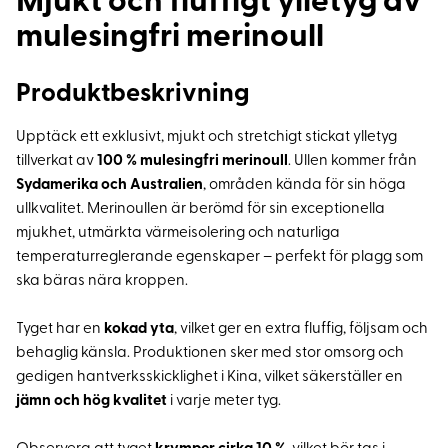
Mjukt och fluffigt ylletyg av
mulesingfri merinoull
Produktbeskrivning
Upptäck ett exklusivt, mjukt och stretchigt stickat ylletyg
tillverkat av
100 % mulesingfri merinoull
. Ullen kommer från
Sydamerika och Australien
, områden kända för sin höga
ullkvalitet. Merinoullen är berömd för sin exceptionella
mjukhet, utmärkta värmeisolering och naturliga
temperaturreglerande egenskaper – perfekt för plagg som
ska bäras nära kroppen.
Tyget har en
kokad yta
, vilket ger en extra fluffig, följsam och
behaglig känsla. Produktionen sker med stor omsorg och
gedigen hantverksskicklighet i Kina, vilket säkerställer en
jämn och hög kvalitet
i varje meter tyg.