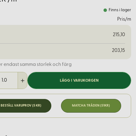
Finns i lager
Pris/m
215,10
203,15
er endast samma storlek och färg
LÄGG I VARUKORGEN
BESTÄLL VARUPROV (5 KR)
MATCHA TRÅDEN (51KR)