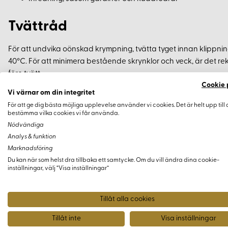
Tvättråd
För att undvika oönskad krympning, tvätta tyget innan klippni
40°C. För att minimera bestående skrynklor och veck, är det r
före tvätt.
Cookie 
Vi värnar om din integritet
Färg och Prover
För att ge dig bästa möjliga upplevelse använder vi cookies. Det är helt upp till 
bestämma vilka cookies vi får använda.
För optimal färgupplevelse, rekommenderas att köpa ett tygprov 
Nödvändiga
ljusförhållanden.
Analys & funktion
Marknadsföring
Producerad i Indien för Korps Ravencraft AB.
Du kan när som helst dra tillbaka ett samtycke. Om du vill ändra dina cookie-
inställningar, välj “Visa inställningar”
Tillåt alla cookies
Tillåt inte
Visa inställningar