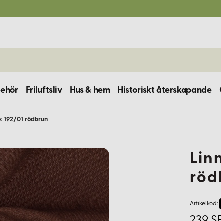
behör
Friluftsliv
Hus & hem
Historiskt återskapande
yx 192/01 rödbrun
Lin
röd
Artikelkod:
239 S