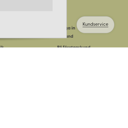
Kundservice
Logga in
ts historia
Bli kund
ik
Bli företagskund
ort
Köpvillkor
Integritetspolicy
Säkerhet & cookies