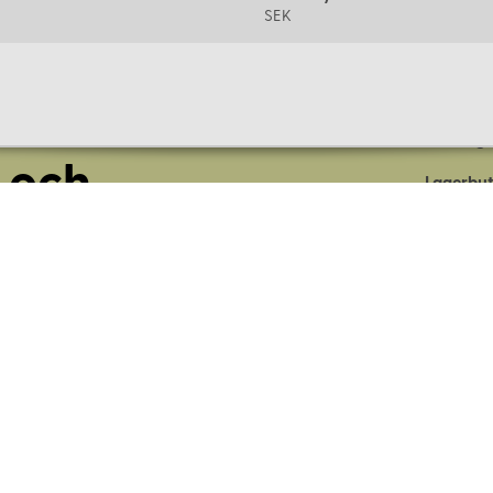
SEK
Om oss
Företage
 och
Lagerbut
Presentk