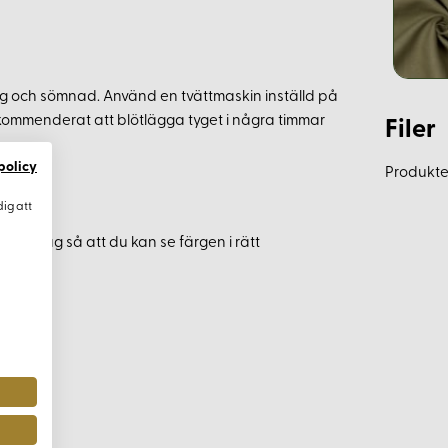
ng och sömnad. Använd en tvättmaskin inställd på
ekommenderat att blötlägga tyget i några timmar
Filer
policy
Produkten
dig att
i förväg så att du kan se färgen i rätt