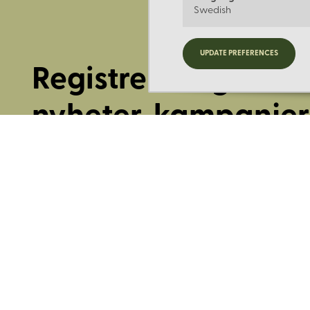
Swedish
UPDATE PREFERENCES
Registrera dig för
nyheter, kampanjer
mer.
Ange din E-post: