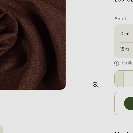
Antal
10
m
15
m
Gäll