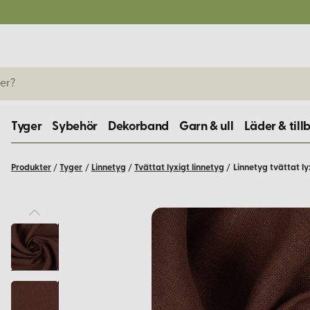
Tyger
Sybehör
Dekorband
Garn & ull
Läder & till
Produkter
/
Tyger
/
Linnetyg
/
Tvättat lyxigt linnetyg
/
Linnetyg tvättat l