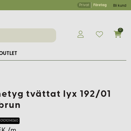
Privat
Företag
Bli kund
0
OUTLET
netyg tvättat lyx 192/01
brun
0101014060
EK /m