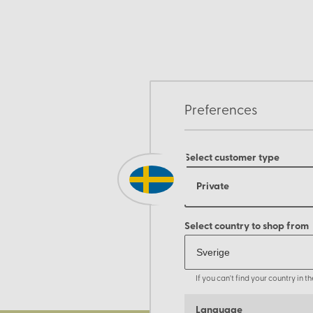
Preferences
Select customer type
Private
Select country to shop from
If you can't find your country in 
Language