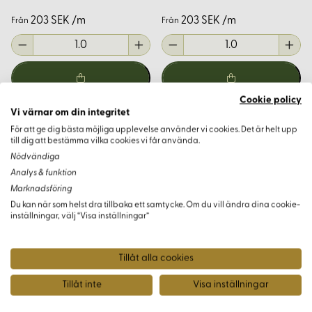
203 SEK /m
203 SEK /m
Från
Från
Cookie policy
Vi värnar om din integritet
För att ge dig bästa möjliga upplevelse använder vi cookies. Det är helt upp
till dig att bestämma vilka cookies vi får använda.
Nödvändiga
Analys & funktion
Marknadsföring
Du kan när som helst dra tillbaka ett samtycke. Om du vill ändra dina cookie-
inställningar, välj “Visa inställningar”
Tillåt alla cookies
Tillåt inte
Visa inställningar
Linnetyg tvättat lyx 109/02 svart
Linnetyg tvättat lyx 110/02
plommon