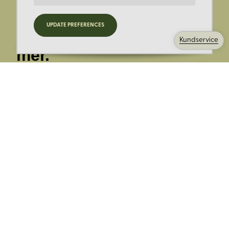
Registrera dig för
UPDATE PREFERENCES
nyheter, kampanjer och
Kundservice
mer.
Ange din E-post:
Registrera mig på Korps.se nyhetsbrev för att få erbjudanden,
nyheter och information. Genom att registrera dig för att ta emot
e-postmeddelanden från Korps godkänner du vår
integritetspolicy
. Vi behandlar din information ansvarsfullt.