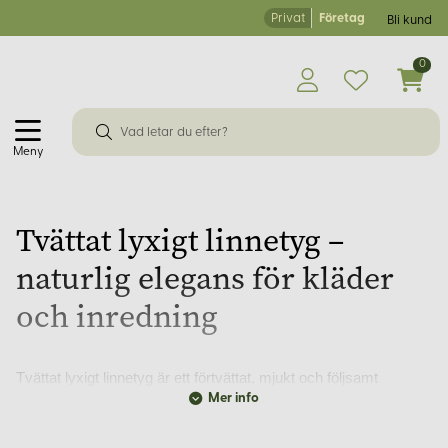
Privat
Företag
Bli kund
0
Meny
Tvättat lyxigt linnetyg –
naturlig elegans för kläder
och inredning
Tvättat lyxigt linnetyg är ett förtvättat, mjukt och följsamt
naturmaterial som passar utmärkt för både klädsömnad och
Mer info
inredning. Detta tyg kombinerar hållbarhet med en exklusiv
känsla, vilket gör det till ett populärt val för dem som uppskattar