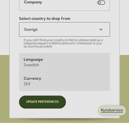
Company
Select country to shop from
If you can't find your country in the list, please send us a
shipping request to [MAIL] and we'll come back to you
as soon as possible.
Language
Swedish
Currency
SEK
Registrera dig för nyheter,
UPDATE PREFERENCES
kampanjer och mer.
Kundservice