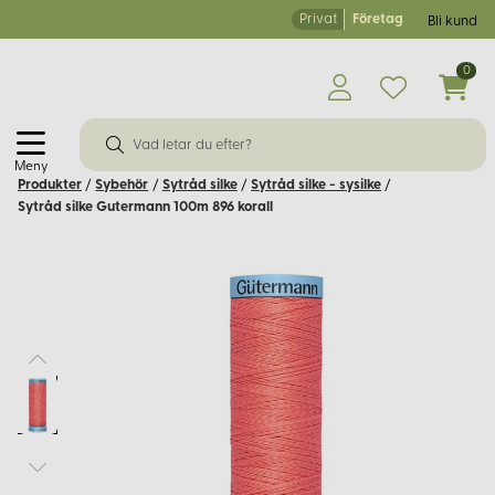
Privat
Företag
Bli kund
0
Meny
Produkter
/
Sybehör
/
Sytråd silke
/
Sytråd silke - sysilke
/
Sytråd silke Gutermann 100m 896 korall