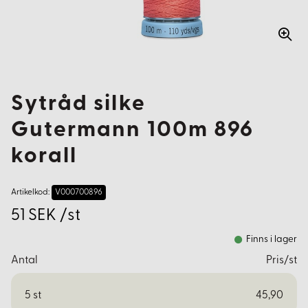
Sytråd silke
Gutermann 100m 896
korall
Artikelkod:
V000700896
51 SEK /st
Finns i lager
Antal
Pris/st
5
st
45,90