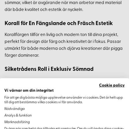
sömmar, vilket är avgörande när man arbetar med material
där både kvalitet och estetik är nyckeln.
Korall för En Fängslande och Fräsch Estetik
Korallfärgen tillför en livlig och modern ton till dina projekt,
perfekt för design där färg och kreativitet är i fokus. Passar
utmärkt för både moderna och djärva kreationer där pigga
färger dominerar.
Silketrådens Roll i Exklusiv Sömnad
Med det växande intresset för hållbarhet och högkvalitativa
Cookie policy
material i mode- och hantverksvärlden, är silkestrådar
Vi värnar om din integritet
oumbärliga. Deras kombination av styrka och estetisk
För att ge dig bästa möjliga upplevelse använder vi cookies. Det är helt upp
tilltalelse gör dem till det självklara valet för designers som
till dig att bestämma vilka cookies vi får använda.
strävar efter perfektion.
Nödvändiga
Analys & funktion
Marknadsföring
Du kan när som helst dra tillbaka ett samtycke. Om du vill ändra dina cookie-