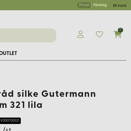
Privat
Företag
Bli kund
0
OUTLET
råd silke Gutermann
m 321 lila
V000700321
 /st