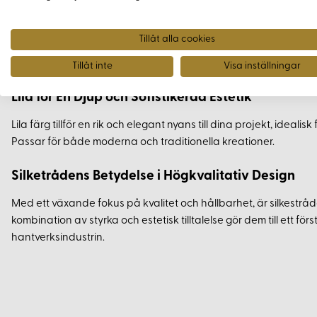
Mångsidighet för Olika Sömnadsprojekt
Denna silkestråd är anpassad för både hand- och maskinsömnad
Tillåt alla cookies
projekt. Den ger jämna och glänsande sömmar, viktiga för exklu
centrala.
Tillåt inte
Visa inställningar
Lila för En Djup och Sofistikerad Estetik
Lila färg tillför en rik och elegant nyans till dina projekt, ideali
Passar för både moderna och traditionella kreationer.
Silketrådens Betydelse i Högkvalitativ Design
Med ett växande fokus på kvalitet och hållbarhet, är silkestrå
kombination av styrka och estetisk tilltalelse gör dem till ett
hantverksindustrin.