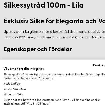
Silkessytråd 100m - Lila
Exklusiv Silke för Eleganta och
Upplev den rika glansen hos silkessytråd i lila nyans, idealisk
meter av 100% silke, ger denna tråd en sofistikerad och lyxig känsl
Egenskaper och Fördelar
Material: 100% silke
Cookie 
Trådlängd: 100 meter
Vi värnar om din integritet
Färg: Lila
För att ge dig bästa möjliga upplevelse använder vi cookies. Det är helt upp till 
bestämma vilka cookies vi får använda.
Utsökt glans och hållfasthet
Nödvändiga
Lämplig för både hand- och maskinsömnad
Analys & funktion
Perfekt för silke och andra lyxiga textilier
Marknadsföring
Du kan när som helst dra tillbaka ett samtycke. Om du vill ändra dina cookie-
inställningar, välj “Visa inställningar”