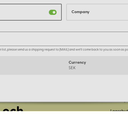
Company
the list, please send us a shipping request to [MAIL] and we'll come back to you as soon as po
Currency
SEK
Om oss
Företage
 och
Lagerbut
Presentk