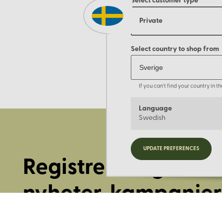
Select customer type
Private
Select country to shop from
If you can't find your country in 
Language
Swedish
UPDATE PREFERENCES
Registrera dig för
nyheter, kampanjer
mer.