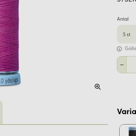
Antal
5
st
Gäll
Varia