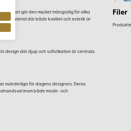
Filer
, vilket gör den mycket mångsidig för olika
siva material där både kvalitet och estetik är
Produkten
sk för design där djup och sofistikation är centrala.
dar ovärderliga för dagens designers. Deras
 förstahandsval inom både mode- och