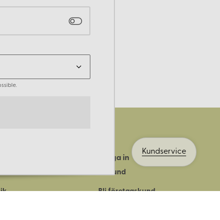
ssible.
Kundservice
Logga in
ts historia
Bli kund
ik
Bli företagskund
ort
Köpvillkor