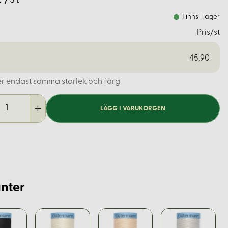
Finns i lager
Pris/st
45,90
er endast samma storlek och färg
LÄGG I VARUKORGEN
nter