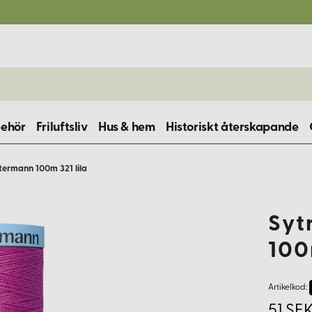
behör
Friluftsliv
Hus & hem
Historiskt återskapande
termann 100m 321 lila
Syt
100
Artikelkod:
51 SEK