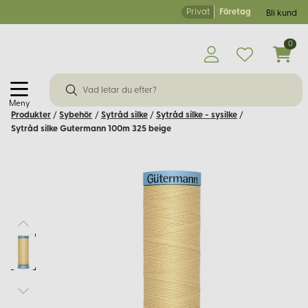
Privat
Företag
Bli kund
0
Meny
Produkter
/
Sybehör
/
Sytråd silke
/
Sytråd silke - sysilke
/
Sytråd silke Gutermann 100m 325 beige