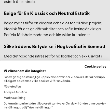
estetik är centrala.
Beige för En Klassisk och Neutral Estetik
Beige nyans tillför en elegant och tidlös ton till dina projekt,
idealisk för design där subtilitet och sofistikering är viktiga.
Perfekt för både moderna och klassiska kreationer.
Silketrådens Betydelse i Högkvalitativ Sömnad
Med det växande intresset för hållbarhet och exklusivitet i
dagens mode och hantverk, är silkestrådar en ovärderlig
Cookie policy
resurs. Deras kombination av styrka och estetisk tilltalelse
Vi värnar om din integritet
gör dem till ett förstahandsval för designers och
För att ge dig bästa möjliga upplevelse använder vi cookies. Det är helt upp
hantverkare.
till dig att bestämma vilka cookies vi får använda.
Nödvändiga
Analys & funktion
Marknadsföring
Du kan när som helst dra tillbaka ett samtycke. Om du vill ändra dina cookie-
Varianter
inställningar, välj “Visa inställningar”