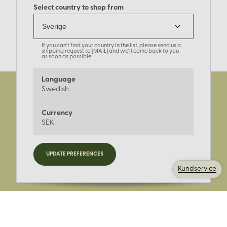
Select country to shop from
If you can't find your country in the list, please send us a
shipping request to [MAIL] and we'll come back to you
as soon as possible.
Language
Swedish
Currency
SEK
Registrera dig för nyheter,
UPDATE PREFERENCES
kampanjer och mer.
Kundservice
Ange din E-post: