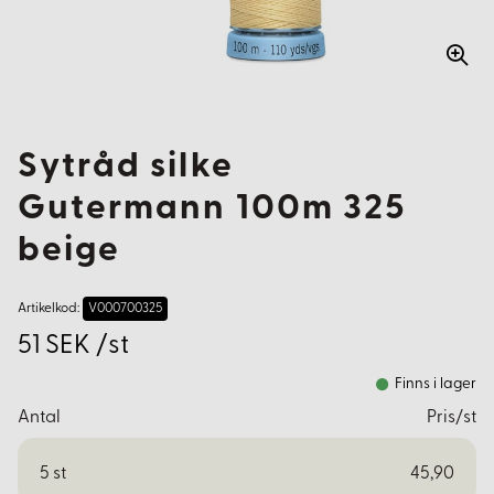
Sytråd silke
Gutermann 100m 325
beige
Artikelkod:
V000700325
51 SEK /st
Finns i lager
Antal
Pris/st
5
st
45,90