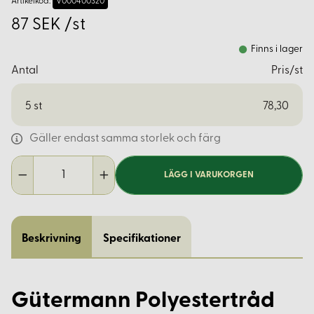
Artikelkod:
V000400320
87 SEK /st
Finns i lager
Antal
Pris/st
5
st
78,30
Gäller endast samma storlek och färg
LÄGG I VARUKORGEN
Beskrivning
Specifikationer
Gütermann Polyestertråd