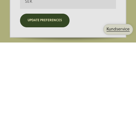
SEK
Registrera dig för nyheter,
UPDATE PREFERENCES
kampanjer och mer.
Kundservice
Ange din E-post:
Registrera mig på Korps.se nyhetsbrev för att få erbjudanden,
nyheter och information. Genom att registrera dig för att ta emot
e-postmeddelanden från Korps godkänner du vår
integritetspolicy
. Vi behandlar din information ansvarsfullt.
Avsluta prenumerationen när som helst.