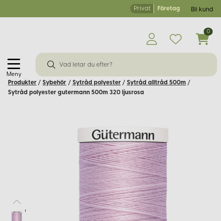
Privat
Företag
Bli kund
0
Meny
Produkter
/
Sybehör
/
Sytråd polyester
/
Sytråd alltråd 500m
/
Sytråd polyester gutermann 500m 320 ljusrosa