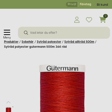
Privat
Företag
Bli kund
0
Meny
Produkter
/
Sybehör
/
Sytråd polyester
/
Sytråd alltråd 500m
/
Sytråd polyester gutermann 500m 364 röd