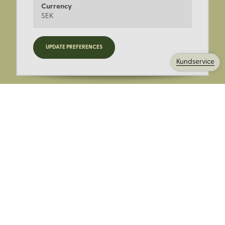
Currency
SEK
Registrera dig för nyheter,
UPDATE PREFERENCES
kampanjer och mer.
Kundservice
Ange din E-post:
Registrera mig på Korps.se nyhetsbrev för att få erbjudanden,
nyheter och information. Genom att registrera dig för att ta emot
e-postmeddelanden från Korps godkänner du vår
integritetspolicy
. Vi behandlar din information ansvarsfullt.