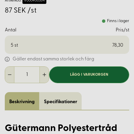
Artikelkod:
V000400364
87 SEK /st
Finns i lager
Antal
Pris/st
5
st
78,30
Gäller endast samma storlek och färg
LÄGG I VARUKORGEN
Beskrivning
Specifikationer
Gütermann Polyestertråd