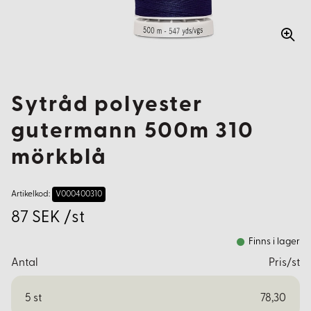
Sytråd polyester
gutermann 500m 310
mörkblå
Artikelkod:
V000400310
87 SEK /st
Finns i lager
Antal
Pris/st
5
st
78,30