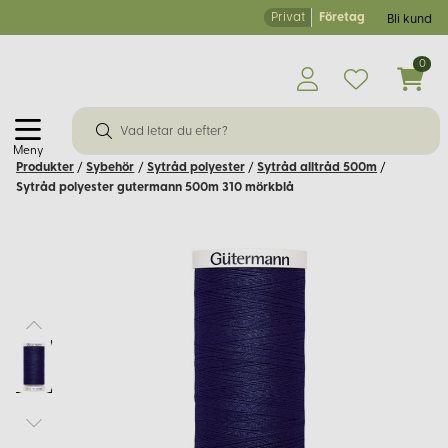
Privat
Företag
Bli kund
0
Meny
Produkter
/
Sybehör
/
Sytråd polyester
/
Sytråd alltråd 500m
/
Sytråd polyester gutermann 500m 310 mörkblå