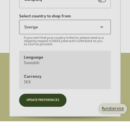
Select country to shop from
If you can't find your country in the list, please send us a
shipping request to [MAIL] and we'll come back to you
as soon as possible.
Language
Swedish
Currency
SEK
Registrera dig för nyheter,
UPDATE PREFERENCES
kampanjer och mer.
Kundservice
Ange din E-post: