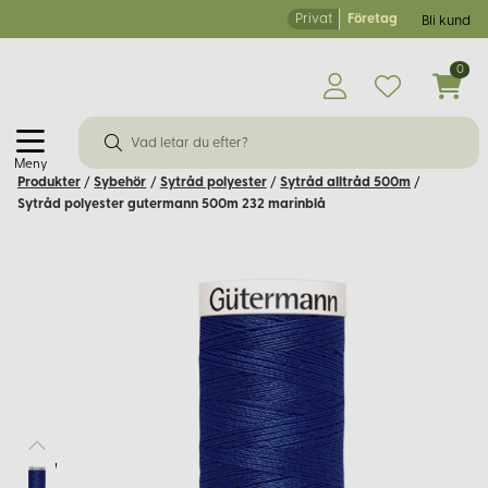
Privat
Företag
Bli kund
0
Meny
Produkter
/
Sybehör
/
Sytråd polyester
/
Sytråd alltråd 500m
/
Sytråd polyester gutermann 500m 232 marinblå