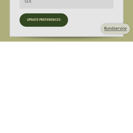
SEK
Registrera dig för nyheter,
UPDATE PREFERENCES
kampanjer och mer.
Kundservice
Ange din E-post:
Registrera mig på Korps.se nyhetsbrev för att få erbjudanden,
nyheter och information. Genom att registrera dig för att ta emot
e-postmeddelanden från Korps godkänner du vår
integritetspolicy
. Vi behandlar din information ansvarsfullt.
Avsluta prenumerationen när som helst.