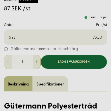
Artikelkod:
V000400232
87 SEK /st
Finns i lager
Antal
Pris/st
5
st
78,30
Gäller endast samma storlek och färg
LÄGG I VARUKORGEN
Beskrivning
Specifikationer
Gütermann Polyestertråd