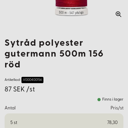
Sytråd polyester
gutermann 500m 156
röd
Artikelkod:
V000400156
87 SEK /st
Finns i lager
Antal
Pris/st
5
st
78,30