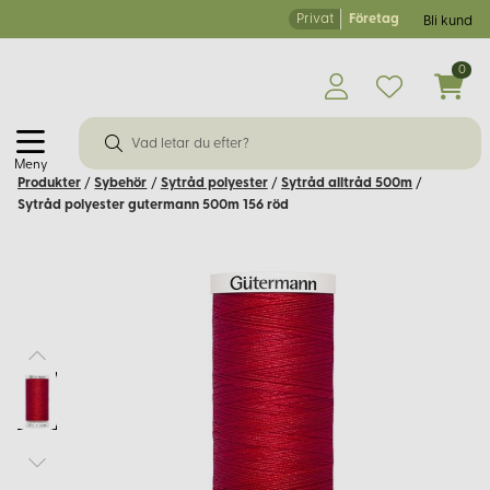
Privat
Företag
Bli kund
0
Meny
Produkter
/
Sybehör
/
Sytråd polyester
/
Sytråd alltråd 500m
/
Sytråd polyester gutermann 500m 156 röd