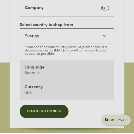
Company
Select country to shop from
If you can't find your country in the list, please send us a
shipping request to [MAIL] and we'll come back to you
as soon as possible.
Language
Swedish
Currency
SEK
Registrera dig för nyheter,
UPDATE PREFERENCES
kampanjer och mer.
Kundservice