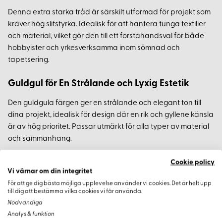
Denna extra starka tråd är särskilt utformad för projekt som
kräver hög slitstyrka. Idealisk för att hantera tunga textilier
och material, vilket gör den till ett förstahandsval för både
hobbyister och yrkesverksamma inom sömnad och
tapetsering.
Guldgul för En Strålande och Lyxig Estetik
Den guldgula färgen ger en strålande och elegant ton till
dina projekt, idealisk för design där en rik och gyllene känsla
är av hög prioritet. Passar utmärkt för alla typer av material
och sammanhang.
Gütermanns Roll i Högkvalitativ Sömnad
Cookie policy
Vi värnar om din integritet
Gütermann står för hög kvalitet och pålitlighet inom
För att ge dig bästa möjliga upplevelse använder vi cookies. Det är helt upp
till dig att bestämma vilka cookies vi får använda.
sömnadsindustrin. Deras produkter uppfyller de högsta
Nödvändiga
kraven på hållfasthet och estetik. För projekt som kräver det
Analys & funktion
bästa är denna extra starka tråd ett utmärkt val.