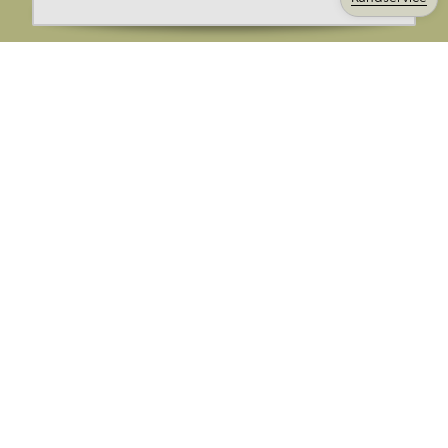
Ange din E-post:
Registrera mig på Korps.se nyhetsbrev för att få erbjudanden,
nyheter och information. Genom att registrera dig för att ta emot
e-postmeddelanden från Korps godkänner du vår
integritetspolicy
. Vi behandlar din information ansvarsfullt.
Avsluta prenumerationen när som helst.
Skicka