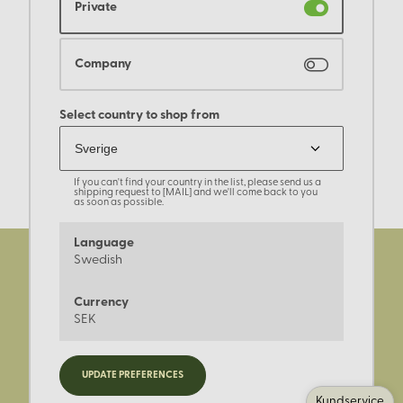
Private
Company
Select country to shop from
If you can't find your country in the list, please send us a
shipping request to [MAIL] and we'll come back to you
as soon as possible.
Language
Swedish
Currency
SEK
Registrera dig för nyheter,
UPDATE PREFERENCES
kampanjer och mer.
Kundservice