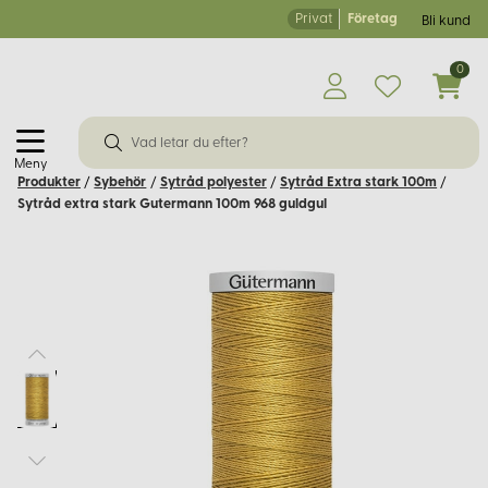
Privat
Företag
Bli kund
0
Meny
Produkter
/
Sybehör
/
Sytråd polyester
/
Sytråd Extra stark 100m
/
Sytråd extra stark Gutermann 100m 968 guldgul