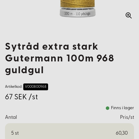
Sytråd extra stark
Gutermann 100m 968
guldgul
Artikelkod:
V000800968
67 SEK /st
Finns i lager
Antal
Pris/st
5
st
60,30