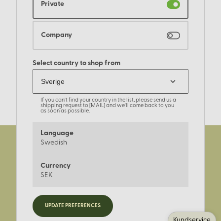
Private
Company
Select country to shop from
If you can't find your country in the list, please send us a
shipping request to [MAIL] and we'll come back to you
as soon as possible.
Language
Swedish
Currency
SEK
Registrera dig för nyheter,
UPDATE PREFERENCES
kampanjer och mer.
Kundservice