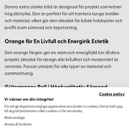
Denna extra starka tråd är designad för projekt som kräver
hög slitstyrka. Den är perfekt för att hantera tunga textilier
och material, vilket gör den idealisk för både hobbyister och
proffs inom sömnad och tapetsering.
Orange för En Livfull och Energirik Estetik
Den orange färgen ger en varm och energifylld ton till dina
projekt, idealisk för design där livfullhet och modernitet är
centrala. Passar utmärkt för alla typer av material och
sammanhang.
Gütermanns Roll i Högkvalitativ Sömnad
Cookie policy
Gütermann står för högsta kvalitet och pålitlighet inom
Vi värnar om din integritet
sömnadsindustrin. Deras trådar uppfyller de högsta
För att ge dig bästa möjliga upplevelse använder vi cookies. Det är helt upp
till dig att bestämma vilka cookies vi får använda.
standarderna för hållfasthet och estetik. För projekt som
Nödvändiga
kräver det allra bästa, är denna extra starka tråd ett
Analys & funktion
optimalt val.