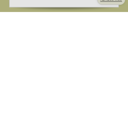
Ange din E-post:
Registrera mig på Korps.se nyhetsbrev för att få erbjudanden,
nyheter och information. Genom att registrera dig för att ta emot
e-postmeddelanden från Korps godkänner du vår
integritetspolicy
. Vi behandlar din information ansvarsfullt.
Avsluta prenumerationen när som helst.
Skicka