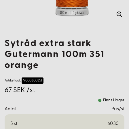
Sytråd extra stark
Gutermann 100m 351
orange
Artikelkod:
V000800351
67 SEK /st
Finns i lager
Antal
Pris/st
5
st
60,30