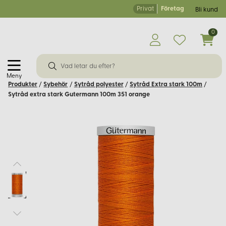
Privat
Företag
Bli kund
0
Meny
Produkter
/
Sybehör
/
Sytråd polyester
/
Sytråd Extra stark 100m
/
Sytråd extra stark Gutermann 100m 351 orange