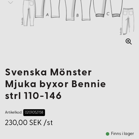
Svenska Mönster
Mjuka byxor Bennie
strl 110-146
Artikelkod:
0201052158
230,00 SEK /st
Finns i lager