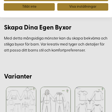
3-4 knappar till fuskgylf
Tillåt inte
Visa inställningar
1 knapp eller hyska/hake till knäppning av
linning fram
Skapa Dina Egen Byxor
Med detta mångsidiga mönster kan du skapa bekväma och
stiliga byxor för barn. Var kreativ med tyger och detaljer för
att passa ditt barns stil och komfortpreferenser.
Varianter