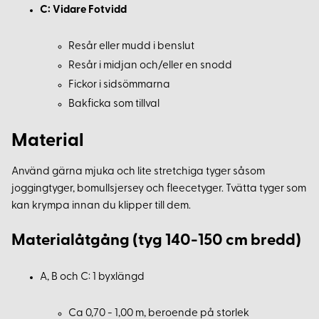
C: Vidare Fotvidd
Resår eller mudd i benslut
Resår i midjan och/eller en snodd
Fickor i sidsömmarna
Bakficka som tillval
Material
Använd gärna mjuka och lite stretchiga tyger såsom
joggingtyger, bomullsjersey och fleecetyger. Tvätta tyger som
kan krympa innan du klipper till dem.
Materialåtgång (tyg 140-150 cm bredd)
A, B och C: 1 byxlängd
Ca 0,70 - 1,00 m, beroende på storlek