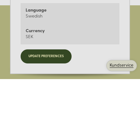
Language
Swedish
Currency
SEK
Registrera dig för nyheter,
UPDATE PREFERENCES
kampanjer och mer.
Kundservice
Ange din E-post: