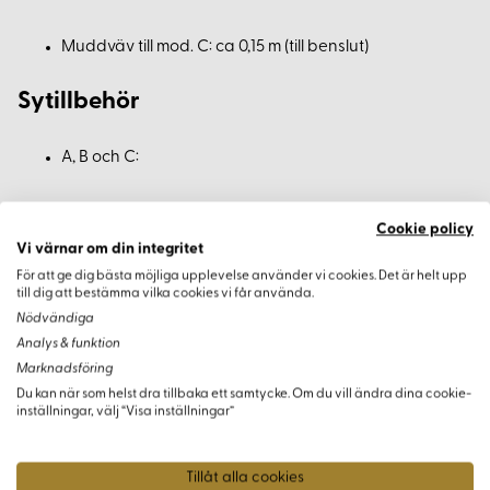
Muddväv till mod. C: ca 0,15 m (till benslut)
Sytillbehör
A, B och C:
Tråd i passande färg
Cookie policy
Snodd till midjekanal, ca 1,00 - 1,30 m
Vi värnar om din integritet
Resår, ca 3 cm bred till midjekanal, ca 0,70 m
För att ge dig bästa möjliga upplevelse använder vi cookies. Det är helt upp
till dig att bestämma vilka cookies vi får använda.
Nödvändiga
Mod C:
Analys & funktion
Marknadsföring
Eventuell resår till benslutens kanaler, ca 0,50 m
Du kan när som helst dra tillbaka ett samtycke. Om du vill ändra dina cookie-
inställningar, välj “Visa inställningar”
Mod A:
Tillåt alla cookies