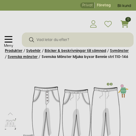
Privat
Företag
Bli kund
0
Meny
Produkter
/
Sybehör
/
Böcker & beskrivningar till sömnad
/
Symönster
/
Svenska mönster
/
Svenska Mönster Mjuka byxor Bennie strl 110-146