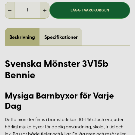
LÄGG I VARUKORGEN
Beskrivning
Specifikationer
Svenska Mönster 3V15b
Bennie
Mysiga Barnbyxor för Varje
Dag
Detta mönster finns i barnstorlekar 110-146 cl och erbjuder
härligt mjuka byxor för daglig användning, skola, fritid och
lek. Passar både tjejer och killar. En låg gren och resår eller