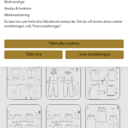
Nödvändiga
Analys & funktion
Detta mönster är lätt att sy, vilket gör det perfekt för både
Marknadsföring
nybörjare och erfarna som vill skapa vackra och funktionella
Du kan när som helst dra tillbaka ett samtycke. Om du vill ändra dina cookie-
barnkjolar med små detaljer som gör stor skillnad.
inställningar, välj “Visa inställningar”
Tillåt alla cookies
Varianter
Tillåt inte
Visa inställningar