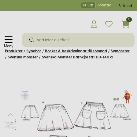
Privat
Företag
Bli kund
0
Meny
Produkter
/
Sybehör
/
Böcker & beskrivningar till sömnad
/
Symönster
/
Svenska mönster
/
Svenska Mönster Barnkjol strl 110-140 cl