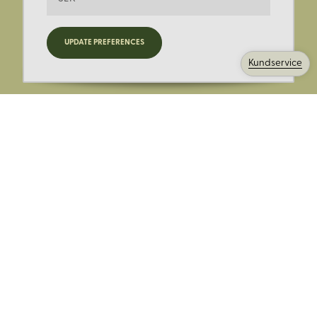
Registrera dig för nyheter,
UPDATE PREFERENCES
kampanjer och mer.
Kundservice
Ange din E-post:
Registrera mig på Korps.se nyhetsbrev för att få erbjudanden,
nyheter och information. Genom att registrera dig för att ta emot
e-postmeddelanden från Korps godkänner du vår
integritetspolicy
. Vi behandlar din information ansvarsfullt.
Avsluta prenumerationen när som helst.