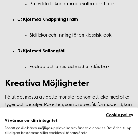
Påsydda fickor fram och valfri rosett bak
C: Kjol med Knäppning Fram
Sidfickor och linning för en klassisk look
D: Kjol med Ballongfåll
Fodrad och utrustad med blixtlås bak
Kreativa Möjligheter
Få ut det mesta av detta mönster genom att leka med olika
tyger och detaljer. Rosetten, som är specifik för modell B, kan
enkelt adderas till andra modeller för extra charm och
Cookie policy
personlig stil.
Vi värnar om din integritet
För att ge dig bästa möjliga upplevelse använder vi cookies. Det är helt upp
till dig att bestämma vilka cookies vi får använda.
Sytips