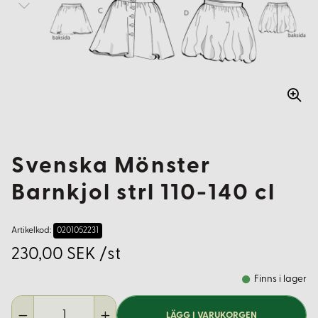
Svenska Mönster
Barnkjol strl 110-140 cl
Artikelkod:
0201052231
230,00 SEK /st
Finns i lager
LÄGG I VARUKORGEN