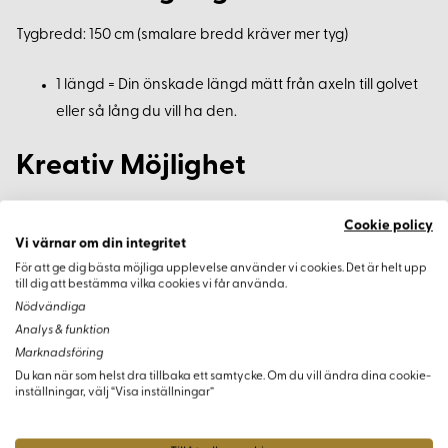
Tygbredd: 150 cm (smalare bredd kräver mer tyg)
1 längd = Din önskade längd mätt från axeln till golvet
eller så lång du vill ha den.
Kreativ Möjlighet
Välj och kombinera de olika detaljerna för att skapa en
Cookie policy
jumpsuit som passar din personliga stil.
Vi värnar om din integritet
För att ge dig bästa möjliga upplevelse använder vi cookies. Det är helt upp
till dig att bestämma vilka cookies vi får använda.
Nödvändiga
Analys & funktion
Varianter
Marknadsföring
Du kan när som helst dra tillbaka ett samtycke. Om du vill ändra dina cookie-
inställningar, välj “Visa inställningar”