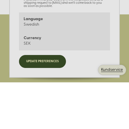
shipping request to [MAIL] and we'll come back to you
as soon as possible.
Language
Swedish
Currency
SEK
Registrera dig för nyheter,
UPDATE PREFERENCES
kampanjer och mer.
Kundservice
Ange din E-post: