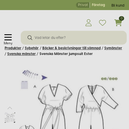
Privat
Företag
Bli kund
0
Meny
Produkter
/
Sybehör
/
Böcker & beskrivningar till sömnad
/
Symönster
/
Svenska mönster
/
Svenska Mönster jumpsuit Ester