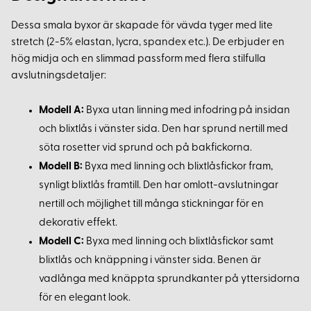
Dessa smala byxor är skapade för vävda tyger med lite
stretch (2-5% elastan, lycra, spandex etc.). De erbjuder en
hög midja och en slimmad passform med flera stilfulla
avslutningsdetaljer:
Modell A:
Byxa utan linning med infodring på insidan
och blixtlås i vänster sida. Den har sprund nertill med
söta rosetter vid sprund och på bakfickorna.
Modell B:
Byxa med linning och blixtlåsfickor fram,
synligt blixtlås framtill. Den har omlott-avslutningar
nertill och möjlighet till många stickningar för en
dekorativ effekt.
Modell C:
Byxa med linning och blixtlåsfickor samt
blixtlås och knäppning i vänster sida. Benen är
vadlånga med knäppta sprundkanter på yttersidorna
för en elegant look.