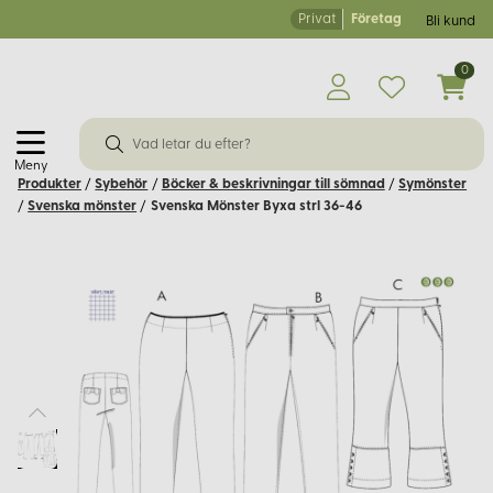
Privat
Företag
Bli kund
0
Meny
Produkter
/
Sybehör
/
Böcker & beskrivningar till sömnad
/
Symönster
/
Svenska mönster
/
Svenska Mönster Byxa strl 36-46