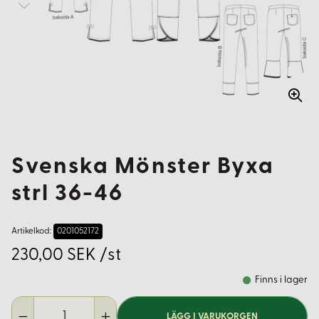
Svenska Mönster Byxa
strl 36-46
Artikelkod:
0201052172
230,00 SEK /st
Finns i lager
LÄGG I VARUKORGEN