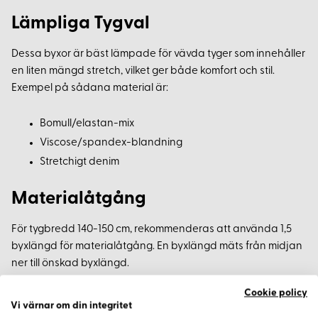
Lämpliga Tygval
Dessa byxor är bäst lämpade för vävda tyger som innehåller
en liten mängd stretch, vilket ger både komfort och stil.
Exempel på sådana material är:
Bomull/elastan-mix
Viscose/spandex-blandning
Stretchigt denim
Materialåtgång
För tygbredd 140-150 cm, rekommenderas att använda 1,5
byxlängd för materialåtgång. En byxlängd mäts från midjan
ner till önskad byxlängd.
Cookie policy
Aktuella Sömnadstrender 2023
Vi värnar om din integritet