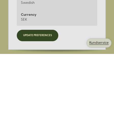
Swedish
Currency
SEK
Registrera dig för nyheter,
UPDATE PREFERENCES
kampanjer och mer.
Kundservice
Ange din E-post:
Registrera mig på Korps.se nyhetsbrev för att få erbjudanden,
nyheter och information. Genom att registrera dig för att ta emot