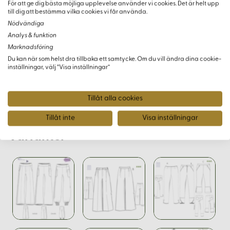
För att ge dig bästa möjliga upplevelse använder vi cookies. Det är helt upp
Smalare siluetter som dessa byxor erbjuder är fortsatt i fokus
till dig att bestämma vilka cookies vi får använda.
under 2023, med en betoning på mångsidighet och stilrena
Nödvändiga
linjer. Stretchmaterial fortsätter vara populärt då de
Analys & funktion
kombinerar komfort och en stilren look. Möjligheten att
Marknadsföring
anpassa detaljarbetet, som omlott-avslutningar och
Du kan när som helst dra tillbaka ett samtycke. Om du vill ändra dina cookie-
inställningar, välj “Visa inställningar”
dekorativa sömmar, gör dessa byxor till en utmärkt bas i
varje modern garderob.
Tillåt alla cookies
Tillåt inte
Visa inställningar
Varianter