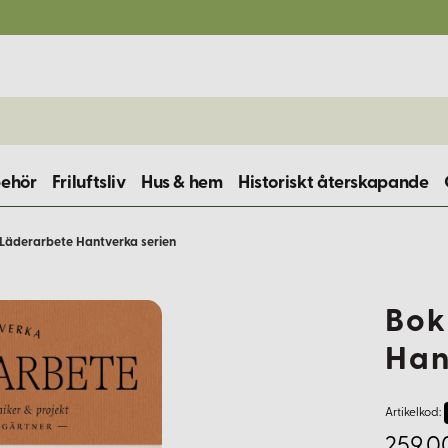
behör
Friluftsliv
Hus & hem
Historiskt återskapande
Läderarbete Hantverka serien
Bok
Han
Artikelkod:
259,0