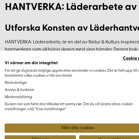
HANTVERKA: Läderarbete av 
Utforska Konsten av Läderhantv
HANTVERKA: Läderarbete, är en del av Natur & Kulturs inspirer
hantverkare som vill börja skapa med sina händer. Denna bok är
skapa personliga och hållbara läderföremål hemma.
Cookie 
Vi värnar om din integritet
För att ge dig bästa möjliga upplevelse använder vi cookies. Det är helt upp till 
Vad Du Kommer Lära Dig
bestämma vilka cookies vi får använda.
Nödvändiga
15 olika projekt, från armband och nyckelhållare till enkla
Analys & funktion
Marknadsföring
Variationer på klassiska flätor och knutar
Du kan när som helst dra tillbaka ett samtycke. Om du vill ändra dina cookie-
Läderkunskap: förstå lädrets egenskaper och dess an
inställningar, välj “Visa inställningar”
Handsytekniker för att skapa vackra och slitstarka förem
Tillåt alla cookies
Praktisk Information