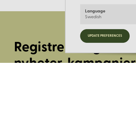
Language
Swedish
UPDATE PREFERENCES
Registrera dig för
nyheter, kampanjer
mer.
Ange din E-post: