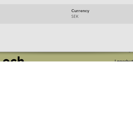
Currency
SEK
Om oss
Företage
 och
Lagerbut
Presentk