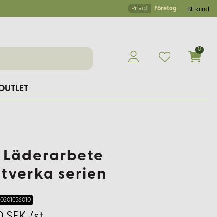
Privat
Företag
Bli kund
0
OUTLET
 Läderarbete
tverka serien
0201056010
0 SEK /st