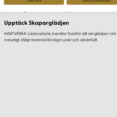
Tillåt inte
Visa inställningar
Förutom projekten erbjuder boken en grundlig genomgång av 
dem. Lär dig att hantera lädret och sy för hand för att förvandla
Upptäck Skaparglädjen
HANTVERKA: Läderarbete, handlar framför allt om glädjen i att
naturligt, tåligt material till något unikt och värdefullt.