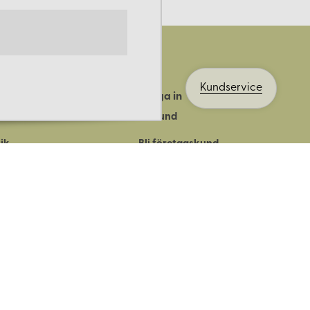
Kundservice
Logga in
ts historia
Bli kund
ik
Bli företagskund
ort
Köpvillkor
Integritetspolicy
Säkerhet & cookies