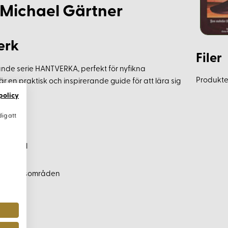
Michael Gärtner
erk
Filer
ande serie HANTVERKA, perfekt för nyfikna
Produkten
 en praktisk och inspirerande guide för att lära sig
policy
dig att
re fodral
vändningsområden
ål