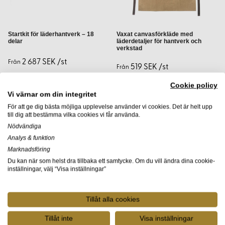
Vilka övriga läderverktyg behöver
jag som nybörjare?
Startkit för läderhantverk – 18
Vaxat canvasförkläde med
delar
läderdetaljer för hantverk och
verkstad
För nybörjare rekommenderar vi en grundläggande
2 687 SEK /st
Från
519 SEK /st
uppsättning som inkluderar en kantpolerare och falsben.
Från
Cookie policy
Hur underhåller jag mina övriga
Vi värnar om din integritet
läderverktyg?
För att ge dig bästa möjliga upplevelse använder vi cookies. Det är helt upp
till dig att bestämma vilka cookies vi får använda.
Nödvändiga
Rengör verktygen efter varje användning och förvara dem
Analys & funktion
på en torr plats. Hantera dem varsamt för att undvika
Marknadsföring
skador.
Du kan när som helst dra tillbaka ett samtycke. Om du vill ändra dina cookie-
inställningar, välj “Visa inställningar”
Kan jag använda samma verktyg för
olika typer av läder?
Tillåt alla cookies
Ja, de flesta verktyg är mångsidiga, men det kan vara
Tillåt inte
Visa inställningar