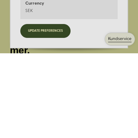
Currency
SEK
Registrera dig för
UPDATE PREFERENCES
nyheter, kampanjer och
Kundservice
mer.
Ange din E-post:
Registrera mig på Korps.se nyhetsbrev för att få erbjudanden,
nyheter och information. Genom att registrera dig för att ta emot