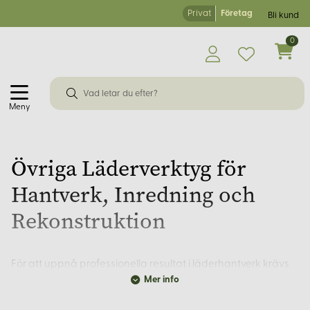
Privat
Företag
Bli kund
0
Meny
Övriga Läderverktyg för
Hantverk, Inredning och
Rekonstruktion
För att uppnå professionella resultat i läderhantverk krävs
Mer info
inte bara grundläggande verktyg utan även specialiserade
redskap som underlättar detaljerat arbete. På Korps.se