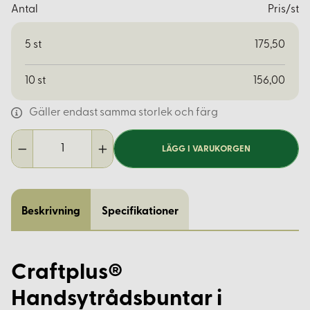
Antal
Pris/st
5
st
175,50
10
st
156,00
Gäller endast samma storlek och färg
LÄGG I VARUKORGEN
Beskrivning
Specifikationer
Craftplus®
Handsytrådsbuntar i