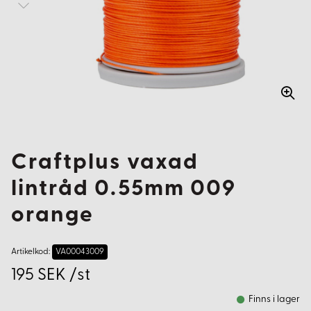
Craftplus vaxad
lintråd 0.55mm 009
orange
Artikelkod:
VA00043009
195 SEK /st
Finns i lager