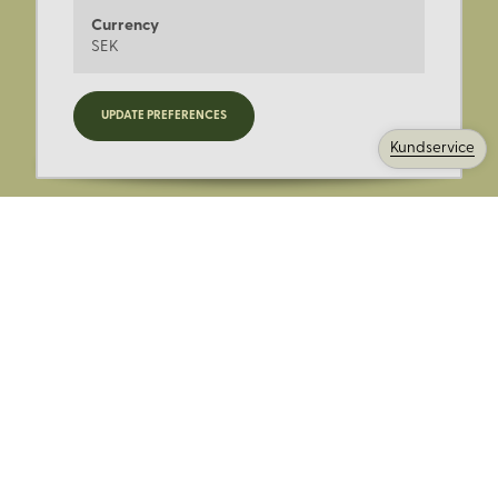
Currency
SEK
Registrera dig för nyheter,
UPDATE PREFERENCES
kampanjer och mer.
Kundservice
Ange din E-post:
Registrera mig på Korps.se nyhetsbrev för att få erbjudanden,
nyheter och information. Genom att registrera dig för att ta emot
e-postmeddelanden från Korps godkänner du vår