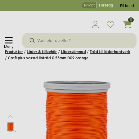
Privat
Företag
Bli kund
0
Meny
Produkter
/
Läder & tillbehör
/
Lädersömnad
/
Tråd till läderhantverk
/
Craftplus vaxad lintråd 0.55mm 009 orange