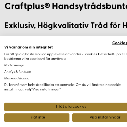
Craftplus® Handsytrådsbuntar
Exklusiv, Högkvalitativ Tråd för
Dessa vackra trådar är gjorda av naturligt linne och är speciel
Cookie 
hantverkare. De erbjuder fantastiska sömnadsdetaljer för alla 
Vi värnar om din integritet
För att ge dig bästa möjliga upplevelse använder vi cookies. Det är helt upp till 
Egenskaper
bestämma vilka cookies vi får använda.
Nödvändiga
Analys & funktion
Vaxad linnetråd för extra hållbarhet
Marknadsföring
Varje spole har ett innovativt trådlock för enkel organiser
Du kan när som helst dra tillbaka ett samtycke. Om du vill ändra dina cookie-
inställningar, välj “Visa inställningar”
Diameter: 0,55 mm (1/64 tum)
Längd: 91,4 m (100 yards) per spole
Tillåt alla cookies
Använd dessa trådar för att säkerställa det bästa utförandet i
Tillåt inte
Visa inställningar
garanterar professionella resultat varje gång.