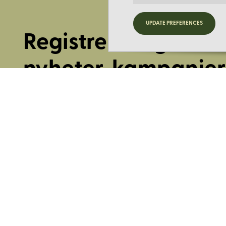
UPDATE PREFERENCES
Registrera dig för
nyheter, kampanjer
mer.
Ange din E-post:
Registrera mig på Korps.se nyhetsbrev för att få erbjudanden,