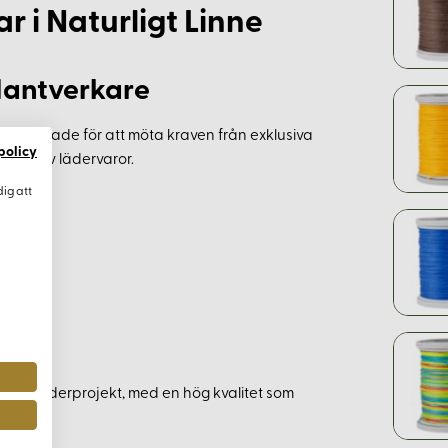
 i Naturligt Linne
 Hantverkare
lt utformade för att möta kraven från exklusiva
policy
typer av lädervaror.
dig att
ing
 dina läderprojekt, med en hög kvalitet som