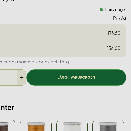
Finns i lager
Pris/st
175,50
156,00
er endast samma storlek och färg
LÄGG I VARUKORGEN
nter