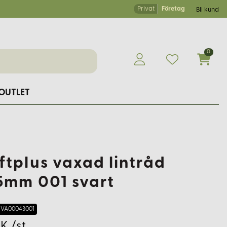
Privat
Företag
Bli kund
0
OUTLET
ftplus vaxad lintråd
5mm 001 svart
VA00043001
K /st