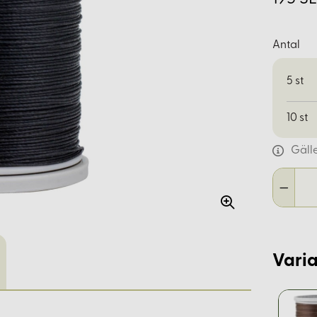
Antal
5
st
10
st
Gäll
Varia