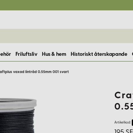
behör
Friluftsliv
Hus & hem
Historiskt återskapande
aftplus vaxad lintråd 0.55mm 001 svart
Cra
0.5
Artikelkod:
195 SE