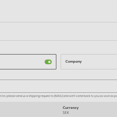
Company
the list, please send us a shipping request to [MAIL] and we'll come back to you as soon as po
Currency
SEK