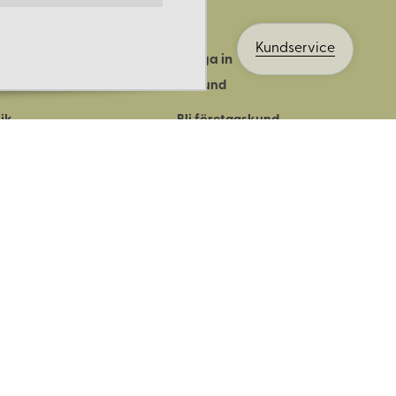
Kundservice
Logga in
ts historia
Bli kund
ik
Bli företagskund
ort
Köpvillkor
Integritetspolicy
Säkerhet & cookies